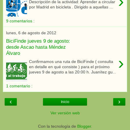
›
Descripción de la actividad: Aprender a circular
por Madrid en bicicleta . Dirigido a aquellas ...
9 comentarios :
lunes, 6 de agosto de 2012
BiciFinde jueves 9 de agosto:
desde Ascao hasta Méndez
Álvaro
›
Confirmamos una ruta de BiciFinde ( consulta
en detalle en qué consiste ) para el próximo
jueves 9 de agosto a las 20:00 h. Juanítez gu...
1 comentario :
‹
›
Inicio
Ver versión web
Con la tecnología de
Blogger
.