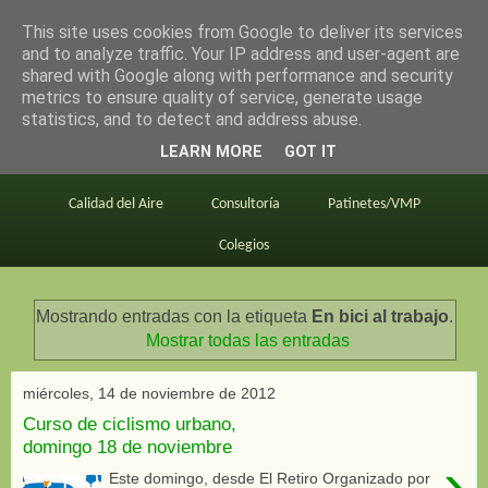
This site uses cookies from Google to deliver its services
en bici por madrid
and to analyze traffic. Your IP address and user-agent are
shared with Google along with performance and security
metrics to ensure quality of service, generate usage
statistics, and to detect and address abuse.
Este blog
BiciMAD
Primeros consejos
LEARN MORE
GOT IT
En bici al trabajo
Planos
Divulgación
Calidad del Aire
Consultoría
Patinetes/VMP
Colegios
Mostrando entradas con la etiqueta
En bici al trabajo
.
Mostrar todas las entradas
miércoles, 14 de noviembre de 2012
Curso de ciclismo urbano,
domingo 18 de noviembre
›
Este domingo, desde El Retiro Organizado por