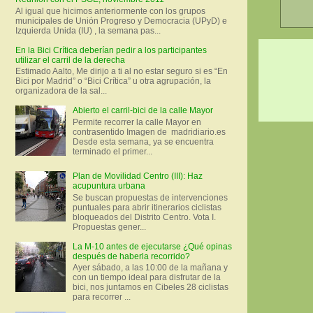
Al igual que hicimos anteriormente con los grupos
municipales de Unión Progreso y Democracia (UPyD) e
Izquierda Unida (IU) , la semana pas...
En la Bici Crítica deberían pedir a los participantes
utilizar el carril de la derecha
Estimado Aalto, Me dirijo a ti al no estar seguro si es “En
Bici por Madrid” o “Bici Crítica” u otra agrupación, la
organizadora de la sal...
Abierto el carril-bici de la calle Mayor
Permite recorrer la calle Mayor en
contrasentido Imagen de madridiario.es
Desde esta semana, ya se encuentra
terminado el primer...
Plan de Movilidad Centro (III): Haz
acupuntura urbana
Se buscan propuestas de intervenciones
puntuales para abrir itinerarios ciclistas
bloqueados del Distrito Centro. Vota I.
Propuestas gener...
La M-10 antes de ejecutarse ¿Qué opinas
después de haberla recorrido?
Ayer sábado, a las 10:00 de la mañana y
con un tiempo ideal para disfrutar de la
bici, nos juntamos en Cibeles 28 ciclistas
para recorrer ...