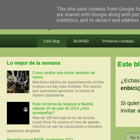
This site uses cookies from Google to 
are shared with Google along with per
en bici por madrid
statistics, and to detect and address
Este blog
BiciMAD
Primeros consejos
Lo mejor de la semana
Este b
Como centrar una rueda: tensado de
radios
¿Echas 
Mecánica básica de supervivencia ciclista
A veces no hay más remedio. Por mucho
enbici
que queramos ignorarlo, la rueda se
mueve claramente ...
Si quier
Ruta nocturna de Segovia a Madrid,
sábado 20 de julio de 2013 ¿Nos
invitar
acompañas?
Más de 100 km bajo la luz de la luna
(casi) llena Se acerca el mes de agosto,
muchos se van de vacaciones y nosotros
queremos despedir ...
No h
Reunión con el PSOE, noviembre 2011