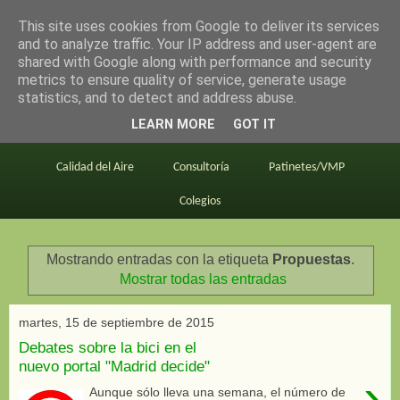
This site uses cookies from Google to deliver its services
en bici por madrid
and to analyze traffic. Your IP address and user-agent are
shared with Google along with performance and security
metrics to ensure quality of service, generate usage
statistics, and to detect and address abuse.
Este blog
BiciMAD
Primeros consejos
LEARN MORE
GOT IT
En bici al trabajo
Planos
Divulgación
Calidad del Aire
Consultoría
Patinetes/VMP
Colegios
Mostrando entradas con la etiqueta
Propuestas
.
Mostrar todas las entradas
martes, 15 de septiembre de 2015
Debates sobre la bici en el
nuevo portal "Madrid decide"
›
Aunque sólo lleva una semana, el número de