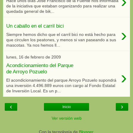
›
Hace unos días José Francisco de la Fuente nos informaba
de la iniciativa que estaban organizando para realizar una
quedada general de bik...
Un caballo en el carril bici
›
Siempre hemos dicho que el carril bici no está hecho para
que circulen los peatones, y menos si van paseando a sus
mascotas. Ya nos hemos ll...
lunes, 16 de febrero de 2009
Acondicionamiento del Parque
›
de Arroyo Pozuelo
El acondicionamiento del parque Arroyo Pozuelo supondrá
una inversión 4.496.889 euros con cargo al Fondo Estatal
de Inversión Local. Es un p...
‹
›
Inicio
Ver versión web
Con la tecnología de
Blogger
.