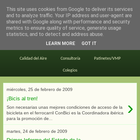
This site uses cookies from Google to deliver its services
en bici por madrid
and to analyze traffic. Your IP address and user-agent are
shared with Google along with performance and security
metrics to ensure quality of service, generate usage
statistics, and to detect and address abuse.
Este blog
BiciMAD
Primeros consejos
LEARN MORE
GOT IT
En bici al trabajo
Planos
Divulgación
Calidad del Aire
Consultoría
Patinetes/VMP
Colegios
miércoles, 25 de febrero de 2009
¡Bicis al tren!
›
Son necesarias unas mejores condiciones de acceso de la
bicicleta en el ferrocarril ConBici es la Coordinadora ibérica
para la promoción de...
martes, 24 de febrero de 2009
Primer Informe del Estado de la