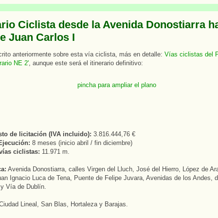
ario Ciclista desde la Avenida Donostiarra ha
e Juan Carlos I
ito anteriormente sobre esta vía ciclista, más en detalle:
Vías ciclistas del
rario NE 2'
, aunque este será el itinerario definitivo:
o de licitación (IVA incluido):
3.816.444,76 €
Ejecución:
8 meses (inicio abril / fin diciembre)
ías ciclistas:
11.971 m.
ca:
Avenida Donostiarra, calles Virgen del Lluch, José del Hierro, López de Ar
uan Ignacio Luca de Tena, Puente de Felipe Juvara, Avenidas de los Andes, 
y Vía de Dublín.
iudad Lineal, San Blas, Hortaleza y Barajas.