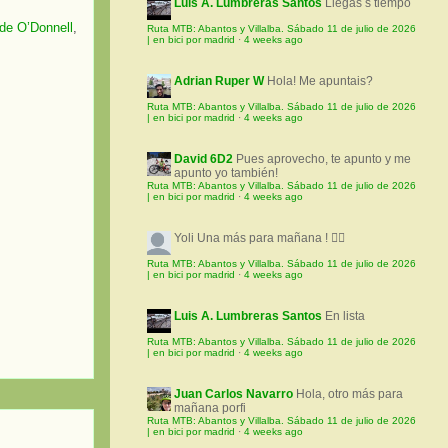
Luis A. Lumbreras Santos
Llegas s tiempo
de O’Donnell
,
Ruta MTB: Abantos y Villalba. Sábado 11 de julio de 2026
| en bici por madrid
·
4 weeks ago
Adrian Ruper W
Hola! Me apuntais?
Ruta MTB: Abantos y Villalba. Sábado 11 de julio de 2026
| en bici por madrid
·
4 weeks ago
David 6D2
Pues aprovecho, te apunto y me
apunto yo también!
Ruta MTB: Abantos y Villalba. Sábado 11 de julio de 2026
| en bici por madrid
·
4 weeks ago
Yoli
Una más para mañana ! 🚵‍♀️
Ruta MTB: Abantos y Villalba. Sábado 11 de julio de 2026
| en bici por madrid
·
4 weeks ago
Luis A. Lumbreras Santos
En lista
Ruta MTB: Abantos y Villalba. Sábado 11 de julio de 2026
| en bici por madrid
·
4 weeks ago
Juan Carlos Navarro
Hola, otro más para
mañana porfi
Ruta MTB: Abantos y Villalba. Sábado 11 de julio de 2026
| en bici por madrid
·
4 weeks ago