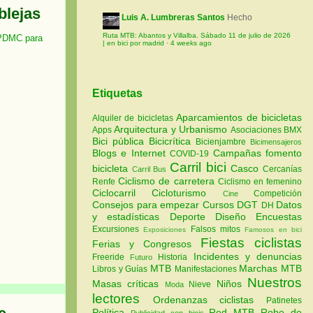
blejas
Luis A. Lumbreras Santos
Hecho
Ruta MTB: Abantos y Villalba. Sábado 11 de julio de 2026
 PDMC para
| en bici por madrid
·
4 weeks ago
Etiquetas
Aparcamientos de bicicletas
Alquiler de bicicletas
Arquitectura y Urbanismo
Apps
Asociaciones
BMX
Bici pública
Bicicrítica
Bicienjambre
Bicimensajeros
Blogs e Internet
Campañas fomento
COVID-19
Carril bici
bicicleta
Casco
Cercanías
Carril Bus
Ciclismo de carretera
Renfe
Ciclismo en femenino
Ciclocarril
Cicloturismo
Competición
Cine
Consejos para empezar
Cursos
DGT
Datos
DH
y estadísticas
Deporte
Diseño
Encuestas
Excursiones
Falsos mitos
Exposiciones
Famosos en bici
Fiestas ciclistas
Ferias y Congresos
Incidentes y denuncias
Freeride
Historia
Futuro
MTB
Marchas MTB
Libros y Guías
Manifestaciones
Nuestros
Masas críticas
Niños
Nieve
Moda
lectores
Ordenanzas ciclistas
Patinetes
Política
Red MTB
Robo de
Publicidad con bicis