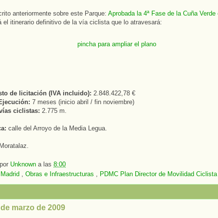
ito anteriormente sobre este Parque:
Aprobada la 4ª Fase de la Cuña Verde 
 el itinerario definitivo de la vía ciclista que lo atravesará:
o de licitación (IVA incluido):
2.848.422,78 €
Ejecución:
7 meses (inicio abril / fin noviembre)
ías ciclistas:
2.775 m.
ca:
calle del Arroyo de la Media Legua.
Moratalaz.
 por
Unknown
a las
8:00
:
Madrid
,
Obras e Infraestructuras
,
PDMC Plan Director de Movilidad Ciclista
2 de marzo de 2009