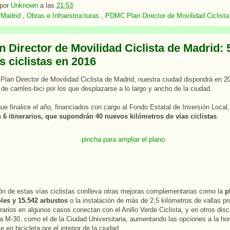
 por
Unknown
a las
21:53
:
Madrid
,
Obras e Infraestructuras
,
PDMC Plan Director de Movilidad Ciclista
n Director de Movilidad Ciclista de Madrid:
s ciclistas en 2016
 Plan Director de Movilidad Ciclista de Madrid, nuestra ciudad dispondrá en 
 de carriles-bici por los que desplazarse a lo largo y ancho de la ciudad.
ue finalice el año, financiados con cargo al Fondo Estatal de Inversión Local
n
6 itinerarios, que supondrán 40 nuevos kilómetros de vías ciclistas
.
ón de estas vías ciclistas conlleva otras mejoras complementarias como la
p
oles y 15.542 arbustos
o la instalación de más de 2,5 kilómetros de vallas pr
erarios en algunos casos conectan con el Anillo Verde Ciclista, y en otros disc
la M-30, como el de la Ciudad Universitaria, aumentando las opciones a la ho
 en bicicleta por el interior de la ciudad.