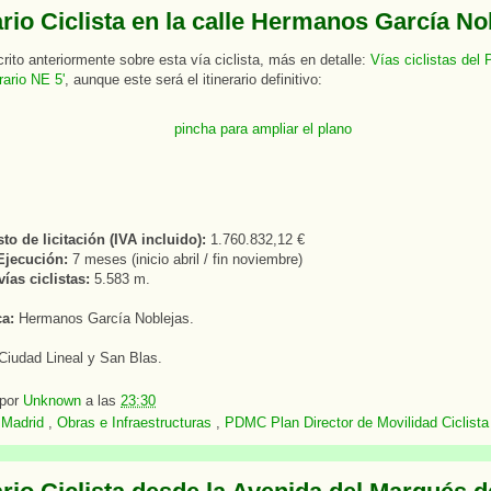
ario Ciclista en la calle Hermanos García No
ito anteriormente sobre esta vía ciclista, más en detalle:
Vías ciclistas del
rario NE 5'
, aunque este será el itinerario definitivo:
o de licitación (IVA incluido):
1.760.832,12 €
Ejecución:
7 meses (inicio abril / fin noviembre)
ías ciclistas:
5.583 m.
ca:
Hermanos García Noblejas.
Ciudad Lineal y San Blas.
 por
Unknown
a las
23:30
:
Madrid
,
Obras e Infraestructuras
,
PDMC Plan Director de Movilidad Ciclista