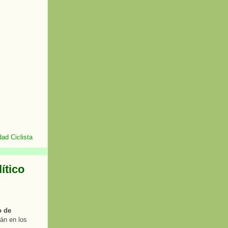
ad Ciclista
ítico
o de
rán en los