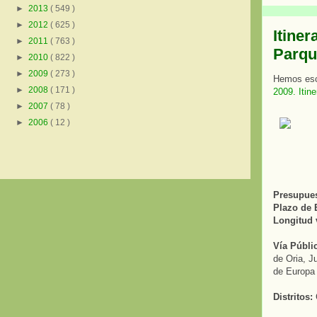
►
2013
( 549 )
►
2012
( 625 )
Itiner
►
2011
( 763 )
Parqu
►
2010
( 822 )
►
2009
( 273 )
Hemos escr
►
2008
( 171 )
2009. Itine
►
2007
( 78 )
►
2006
( 12 )
Presupuest
Plazo de 
Longitud v
Vía Públi
de Oria, J
de Europa 
Distritos:
C