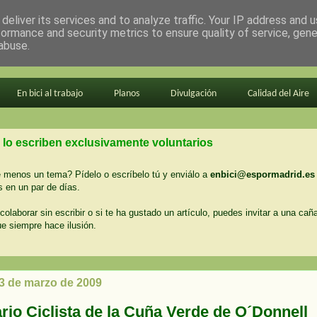
deliver its services and to analyze traffic. Your IP address and 
formance and security metrics to ensure quality of service, gen
abuse.
En bici al trabajo
Planos
Divulgación
Calidad del Aire
 lo escriben exclusivamente voluntarios
menos un tema? Pídelo o escríbelo tú y enviálo a
enbici@espormadrid.es
 en un par de días.
colaborar sin escribir o si te ha gustado un artículo, puedes invitar a una cañ
ue siempre hace ilusión.
 3 de marzo de 2009
ario Ciclista de la Cuña Verde de O´Donnell