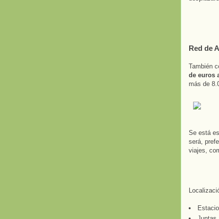
Red de A
También co
de euros 
más de 8.0
Se está es
será, pref
viajes, co
Localizaci
Estacio
Juntas 