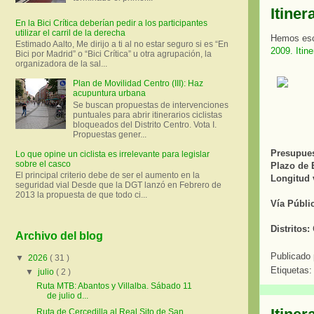
Itiner
En la Bici Crítica deberían pedir a los participantes
utilizar el carril de la derecha
Hemos escr
Estimado Aalto, Me dirijo a ti al no estar seguro si es “En
2009. Itine
Bici por Madrid” o “Bici Crítica” u otra agrupación, la
organizadora de la sal...
Plan de Movilidad Centro (III): Haz
acupuntura urbana
Se buscan propuestas de intervenciones
puntuales para abrir itinerarios ciclistas
bloqueados del Distrito Centro. Vota I.
Propuestas gener...
Presupuest
Lo que opine un ciclista es irrelevante para legislar
sobre el casco
Plazo de 
El principal criterio debe de ser el aumento en la
Longitud v
seguridad vial Desde que la DGT lanzó en Febrero de
2013 la propuesta de que todo ci...
Vía Públi
Distritos:
Archivo del blog
Publicado
▼
2026
( 31 )
Etiquetas
▼
julio
( 2 )
Ruta MTB: Abantos y Villalba. Sábado 11
de julio d...
Ruta de Cercedilla al Real Sito de San