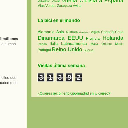
Vuelta Ciclista a España
Valladolid
Vitoria
Vías Verdes
Zaragoza
Ávila
La bici en el mundo
Alemania
Asia
Canadá
Chile
Australia
Bélgica
Austria
Dinamarca
EEUU
Holanda
Francia
5 millones
Latinoamérica
que suman
Italia
Malta
Oriente Medio
Irlanda
Reino Unido
Portugal
Suecia
Visitas última semana
3
1
3
9
2
 ellos que
eradores de
¿Quieres recibir enbicipormadrid en tu correo?