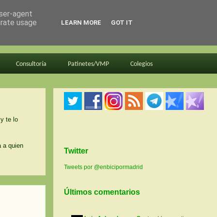
user-agent
erate usage
LEARN MORE
GOT IT
Consultoría
Patinetes/VMP
Colegios
y te lo
a a quien
Twitter
Tweets por @enbicipormadrid
Últimos comentarios