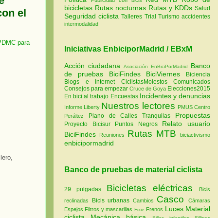
e
bicicletas
Rutas nocturnas
Rutas y KDDs
Salud
con el
Seguridad ciclista
Talleres
Trial
Turismo
accidentes
intermodalidad
 PDMC para
Iniciativas EnbiciporMadrid / EBxM
Acción ciudadana
Banco
Asociación EnBiciPorMadrid
de pruebas
BiciFindes
BiciViernes
Biciencia
Blogs e Internet
CiclistasMolestos
Comunicados
Consejos para empezar
Elecciones2015
Cruce de Goya
Incidentes y denuncias
En bici al trabajo
Encuestas
Nuestros lectores
Informe Liberty
PMUS Centro
Propuestas
Plano de Calles Tranquilas
Peráltez
Relato usuario
Proyecto Bicisur
Puntos Negros
Rutas MTB
BiciFindes
Reuniones
biciactivismo
enbicipormadrid
lero,
Banco de pruebas de material ciclista
Bicicletas eléctricas
29 pulgadas
Bicis
Casco
Bicis urbanas
reclinadas
Cambios
Cámaras
Luces
Material
Espejos
Filtros y mascarillas
Frenos
Fixie
ciclista
Mecánica básica
Sillas infantiles
Sillines