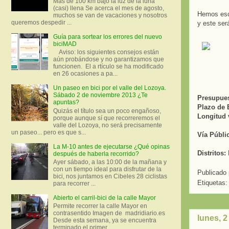
Más de 100 km bajo la luz de la luna
(casi) llena Se acerca el mes de agosto,
Hemos escr
muchos se van de vacaciones y nosotros
queremos despedir ...
y este será
Guía para sortear los errores del nuevo
biciMAD
Aviso: los siguientes consejos están
aún probándose y no garantizamos que
funcionen. El a rtículo se ha modificado
en 26 ocasiones a pa...
Un paseo en bici por el valle del Lozoya.
Sábado 2 de noviembre 2013 ¿Te
Presupuest
apuntas?
Plazo de 
Quizás el título sea un poco engañoso,
Longitud v
porque aunque sí que recorreremos el
valle del Lozoya, no será precisamente
un paseo... pero es que s...
Vía Públi
La M-10 antes de ejecutarse ¿Qué opinas
Distritos:
después de haberla recorrido?
Ayer sábado, a las 10:00 de la mañana y
con un tiempo ideal para disfrutar de la
Publicado
bici, nos juntamos en Cibeles 28 ciclistas
Etiquetas
para recorrer ...
Abierto el carril-bici de la calle Mayor
Permite recorrer la calle Mayor en
contrasentido Imagen de madridiario.es
lunes, 
Desde esta semana, ya se encuentra
terminado el primer...