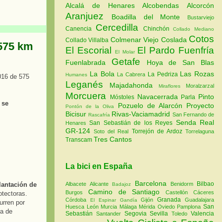
Alcalá de Henares
Alcobendas
Alcorcón
Aranjuez
Boadilla del Monte
Bustarviejo
Cercedilla
Canencia
Chinchón
Collado Mediano
Cotos
Colmenar Viejo
Coslada
Collado Villalba
 575 km
El Escorial
El Pardo
Fuenfría
El Molar
Getafe
Fuenlabrada
Hoya de San Blas
La Bola
Las Rozas
La Pedriza
La Cabrera
Humanes
2016 de 575
Leganés
Majadahonda
Moralzarzal
Miraflores
Morcuera
Navacerrada
Pinto
Móstoles
Parla
,
se
Pozuelo de Alarcón
Proyecto
Pontón de la Oliva
Bicisur
Rivas-Vaciamadrid
San Fernando de
Rascafría
Senda Real
San Sebastián de los Reyes
Henares
GR-124
Torrejón de Ardoz
Soto del Real
Torrelaguna
Tres Cantos
Transcam
La bici en España
Barcelona
Bilbao
lantación de
Albacete
Alicante
Benidorm
Badajoz
Camino de Santiago
Burgos
Castellón
Cáceres
otectoras.
Granada
Córdoba
Gijón
Guadalajara
El Espinar
Gandía
urren por
San
Huesca
León
Murcia
Málaga
Mérida
Oviedo
Pamplona
ra de
Sebastián
Segovia
Sevilla
Valencia
Santander
Toledo