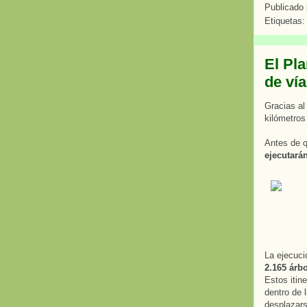
Publicado
Etiquetas
El Pla
de vía
Gracias al
kilómetros
Antes de q
ejecutará
La ejecuci
2.165 árb
Estos itin
dentro de 
desplazarse