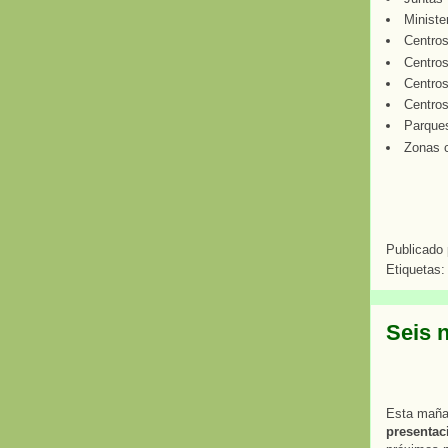
Ministe
Centro
Centros
Centros
Centros
Parque
Zonas c
Publicado
Etiquetas
Seis n
Esta mañ
presentaci