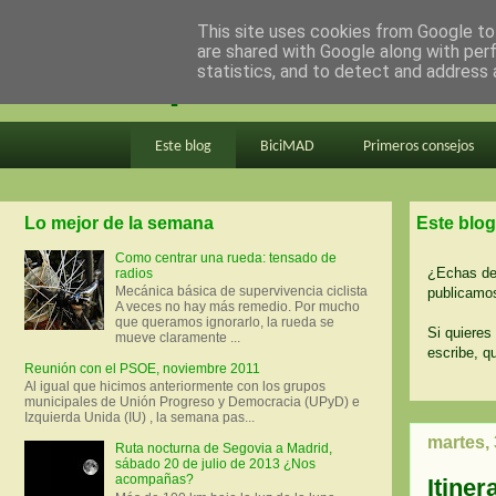
This site uses cookies from Google to 
are shared with Google along with per
en bici por madrid
statistics, and to detect and address 
Este blog
BiciMAD
Primeros consejos
Lo mejor de la semana
Este blog
Como centrar una rueda: tensado de
¿Echas de 
radios
Mecánica básica de supervivencia ciclista
publicamos
A veces no hay más remedio. Por mucho
que queramos ignorarlo, la rueda se
Si quieres 
mueve claramente ...
escribe, q
Reunión con el PSOE, noviembre 2011
Al igual que hicimos anteriormente con los grupos
municipales de Unión Progreso y Democracia (UPyD) e
Izquierda Unida (IU) , la semana pas...
martes,
Ruta nocturna de Segovia a Madrid,
sábado 20 de julio de 2013 ¿Nos
acompañas?
Itiner