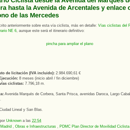
ario Ciclista desde la Avenida del Marqués d
ra hasta la Avenida de Arcentales y enlace 
ono de las Mercedes
ito anteriormente sobre esta vía ciclista, más en detalle:
Vías ciclistas del
erario NE 6
, aunque este será el itinerario definitivo:
o de licitación (IVA incluido):
2.984.690,61 €
Ejecución:
8 meses (inicio abril / fin diciembre)
ías ciclistas:
7.796,18 m.
ca:
Avenida Marqués de Corbera, Santa Prisca, avenidas Daroca, Largo Cabal
.
Ciudad Lineal y San Blas.
 por
Unknown
a las
22:54
:
Madrid
,
Obras e Infraestructuras
,
PDMC Plan Director de Movilidad Ciclista