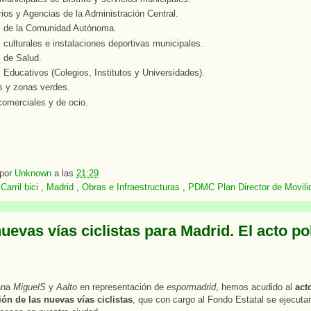
rios y Agencias de la Administración Central.
s de la Comunidad Autónoma.
 culturales e instalaciones deportivas municipales.
 de Salud.
 Educativos (Colegios, Institutos y Universidades).
s y zonas verdes.
omerciales y de ocio.
 por
Unknown
a las
21:29
:
Carril bici
,
Madrid
,
Obras e Infraestructuras
,
PDMC Plan Director de Movilid
uevas vías ciclistas para Madrid. El acto pol
ana
MiguelS
y
Aalto
en representación de
espormadrid
, hemos acudido al
act
ón de las nuevas vías ciclistas
, que con cargo al Fondo Estatal se ejecuta