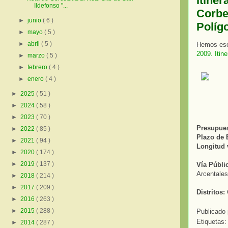
Itiner
Ildefonso "...
Corbe
►
junio
( 6 )
Políg
►
mayo
( 5 )
►
abril
( 5 )
Hemos escr
2009. Itin
►
marzo
( 5 )
►
febrero
( 4 )
►
enero
( 4 )
►
2025
( 51 )
►
2024
( 58 )
►
2023
( 70 )
Presupuest
►
2022
( 85 )
Plazo de 
►
2021
( 94 )
Longitud v
►
2020
( 174 )
►
2019
( 137 )
Vía Públi
Arcentales
►
2018
( 214 )
►
2017
( 209 )
Distritos:
►
2016
( 263 )
►
2015
( 288 )
Publicado
Etiquetas
►
2014
( 287 )