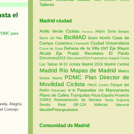
Talleres
sta el
Madrid ciudad
Anillo Verde Ciclista
Arturo Soria
Barajas
Aravaca
 PDMC para
BiciMAD
Casa de
Bravo Murillo
Barrio del Pilar
Campo
Ciudad Universitaria
Castellana
Chamartín
Dehesa de la Villa
Eje Mayor
EMT
Cruce de Goya
Alcalá
Eje Prado Recoletos
El Pardo
Elecciones2015
Elecciones2019
Fuencarral
Joaquín Costa
Las Tablas
M-10 ciclista
Madrid 2016
Madrid Central
Madrid Río
Mapas de Madrid
Metro
PDMC Plan Director de
Modelo Madrid
Movilidad Ciclista
Parque del
PMUS Centro
Pasarelas río Manzanares
Retiro
Pasarelas M-30
Plano de Calles Tranquilas
Plaza España
Proyecto
STARS
Remodelación de Serrano
Santa Engracia
anda, Alegría
Senda Real GR-124
Vallecas
Villaverde
decidePresupuestos
del Consejo
Comunidad de Madrid