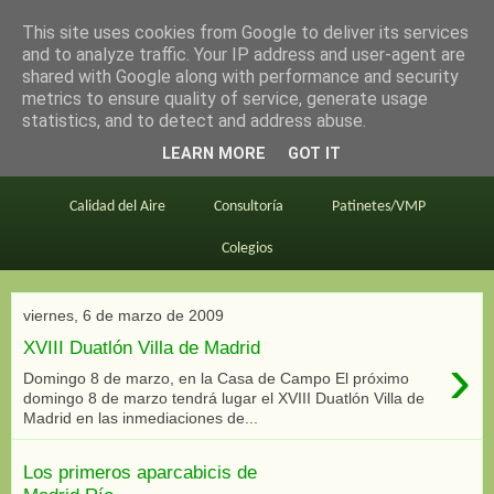
This site uses cookies from Google to deliver its services
en bici por madrid
and to analyze traffic. Your IP address and user-agent are
shared with Google along with performance and security
metrics to ensure quality of service, generate usage
statistics, and to detect and address abuse.
Este blog
BiciMAD
Primeros consejos
LEARN MORE
GOT IT
En bici al trabajo
Planos
Divulgación
Calidad del Aire
Consultoría
Patinetes/VMP
Colegios
viernes, 6 de marzo de 2009
XVIII Duatlón Villa de Madrid
›
Domingo 8 de marzo, en la Casa de Campo El próximo
domingo 8 de marzo tendrá lugar el XVIII Duatlón Villa de
Madrid en las inmediaciones de...
Los primeros aparcabicis de