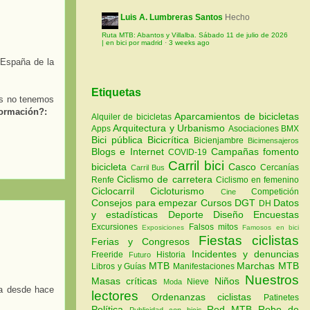
Luis A. Lumbreras Santos
Hecho
Ruta MTB: Abantos y Villalba. Sábado 11 de julio de 2026
| en bici por madrid
·
3 weeks ago
 España de la
Etiquetas
es no tenemos
nformación?:
Aparcamientos de bicicletas
Alquiler de bicicletas
Arquitectura y Urbanismo
Apps
Asociaciones
BMX
Bici pública
Bicicrítica
Bicienjambre
Bicimensajeros
Blogs e Internet
Campañas fomento
COVID-19
Carril bici
bicicleta
Casco
Cercanías
Carril Bus
Ciclismo de carretera
Renfe
Ciclismo en femenino
Ciclocarril
Cicloturismo
Competición
Cine
Consejos para empezar
Cursos
DGT
Datos
DH
y estadísticas
Deporte
Diseño
Encuestas
Excursiones
Falsos mitos
Exposiciones
Famosos en bici
Fiestas ciclistas
Ferias y Congresos
Incidentes y denuncias
Freeride
Historia
Futuro
MTB
Marchas MTB
Libros y Guías
Manifestaciones
Nuestros
Masas críticas
Niños
Nieve
Moda
ta desde hace
lectores
Ordenanzas ciclistas
Patinetes
Política
Red MTB
Robo de
Publicidad con bicis