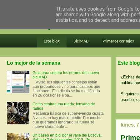
This site uses cookies from Google to 
are shared with Google along with per
en bici por madrid
statistics, and to detect and address 
Este blog
BiciMAD
Primeros consejos
Lo mejor de la semana
Este blog
Guía para sortear los errores del nuevo
¿Echas de 
biciMAD
Aviso: los siguientes consejos están
publicamos
aún probándose y no garantizamos que
funcionen. El a rtículo se ha modificado
Si quieres 
en 26 ocasiones a pa...
escribe, q
Como centrar una rueda: tensado de
radios
Mecánica básica de supervivencia ciclista
A veces no hay más remedio. Por mucho
que queramos ignorarlo, la rueda se
lunes, 7
mueve claramente ...
Un paseo en bici por el valle del Lozoya.
Primer
Sábado 2 de noviembre 2013 ¿Te