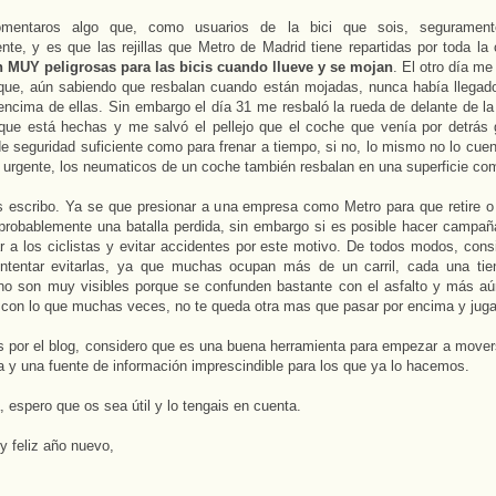
omentaros algo que, como usuarios de la bici que sois, seguramen
te, y es que las rejillas que Metro de Madrid tiene repartidas por toda la 
 MUY peligrosas para las bicis cuando llueve y se mojan
. El otro día me
rque, aún sabiendo que resbalan cuando están mojadas, nunca había llegad
encima de ellas. Sin embargo el día 31 me resbaló la rueda de delante de la 
 que está hechas y me salvó el pellejo que el coche que venía por detrás
de seguridad suficiente como para frenar a tiempo, si no, lo mismo no lo cuen
 urgente, los neumaticos de un coche también resbalan en una superficie co
s escribo. Ya se que presionar a una empresa como Metro para que retire 
s probablemente una batalla perdida, sin embargo si es posible hacer campañ
r a los ciclistas y evitar accidentes por este motivo. De todos modos, cons
 intentar evitarlas, ya que muchas ocupan más de un carril, cada una ti
 no son muy visibles porque se confunden bastante con el asfalto y más a
, con lo que muchas veces, no te queda otra mas que pasar por encima y juga
s por el blog, considero que es una buena herramienta para empezar a mover
ta y una fuente de información imprescindible para los que ya lo hacemos.
 espero que os sea útil y lo tengais en cuenta.
y feliz año nuevo,