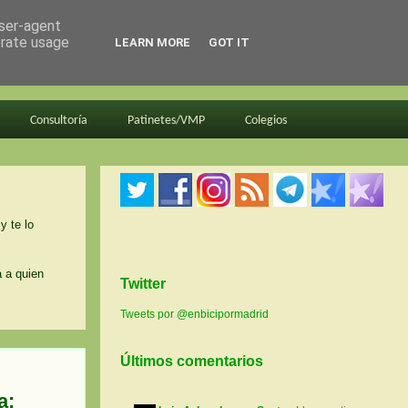
user-agent
erate usage
LEARN MORE
GOT IT
Consultoría
Patinetes/VMP
Colegios
y te lo
a a quien
Twitter
Tweets por @enbicipormadrid
Últimos comentarios
a: