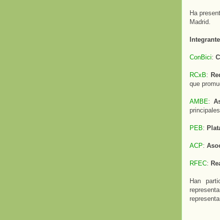
Ha presen
Madrid.
Integrant
ConBici
:
C
RCxB
:
Re
que promue
AMBE
:
A
principales
PEB
:
Plat
ACP
:
Asoc
RFEC
:
Rea
Han part
represent
representa