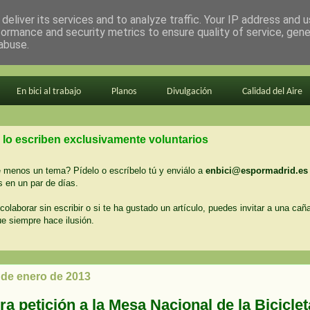
deliver its services and to analyze traffic. Your IP address and 
formance and security metrics to ensure quality of service, gen
abuse.
En bici al trabajo
Planos
Divulgación
Calidad del Aire
 lo escriben exclusivamente voluntarios
menos un tema? Pídelo o escríbelo tú y enviálo a
enbici@espormadrid.es
 en un par de días.
colaborar sin escribir o si te ha gustado un artículo, puedes invitar a una cañ
ue siempre hace ilusión.
 de enero de 2013
a petición a la Mesa Nacional de la Biciclet