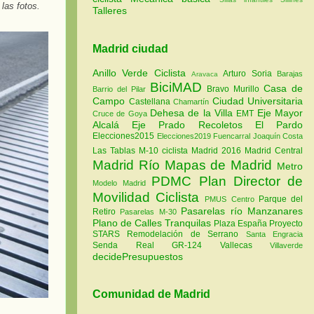
 las fotos.
Talleres
Madrid ciudad
Anillo Verde Ciclista
Arturo Soria
Barajas
Aravaca
BiciMAD
Casa de
Bravo Murillo
Barrio del Pilar
Campo
Ciudad Universitaria
Castellana
Chamartín
Dehesa de la Villa
Eje Mayor
EMT
Cruce de Goya
Alcalá
Eje Prado Recoletos
El Pardo
Elecciones2015
Elecciones2019
Fuencarral
Joaquín Costa
Las Tablas
M-10 ciclista
Madrid 2016
Madrid Central
Madrid Río
Mapas de Madrid
Metro
PDMC Plan Director de
Modelo Madrid
Movilidad Ciclista
Parque del
PMUS Centro
Pasarelas río Manzanares
Retiro
Pasarelas M-30
Plano de Calles Tranquilas
Plaza España
Proyecto
STARS
Remodelación de Serrano
Santa Engracia
Senda Real GR-124
Vallecas
Villaverde
decidePresupuestos
Comunidad de Madrid