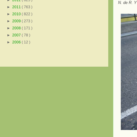
►
2012
( 625 )
N. de R. Y
►
2011
( 763 )
►
2010
( 822 )
►
2009
( 273 )
►
2008
( 171 )
►
2007
( 78 )
►
2006
( 12 )