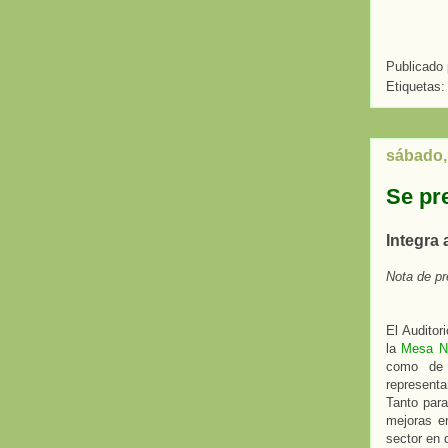
Publicado
Etiquetas
sábado,
Se pre
Integra
Nota de pr
El Auditor
la
Mesa Na
como de 
representa
Tanto para
mejoras en
sector en d