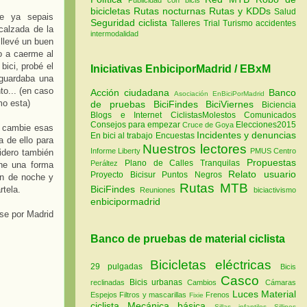
bicicletas
Rutas nocturnas
Rutas y KDDs
Salud
te ya sepais
Seguridad ciclista
Talleres
Trial
Turismo
accidentes
calzada de la
intermodalidad
 llevé un buen
o a caerme al
bici, probé el
Iniciativas EnbiciporMadrid / EBxM
 guardaba una
to... (en caso
Acción ciudadana
Banco
Asociación EnBiciPorMadrid
mo esta)
de pruebas
BiciFindes
BiciViernes
Biciencia
Blogs e Internet
CiclistasMolestos
Comunicados
Consejos para empezar
Elecciones2015
Cruce de Goya
o cambie esas
Incidentes y denuncias
En bici al trabajo
Encuestas
a de ello para
Nuestros lectores
Informe Liberty
PMUS Centro
idero también
Propuestas
Plano de Calles Tranquilas
Peráltez
ene una forma
Relato usuario
Proyecto Bicisur
Puntos Negros
ún de noche y
Rutas MTB
BiciFindes
rtela.
Reuniones
biciactivismo
enbicipormadrid
se por Madrid
Banco de pruebas de material ciclista
Bicicletas eléctricas
29 pulgadas
Bicis
Casco
Bicis urbanas
reclinadas
Cambios
Cámaras
Luces
Material
Espejos
Filtros y mascarillas
Frenos
Fixie
ciclista
Mecánica básica
Sillas infantiles
Sillines