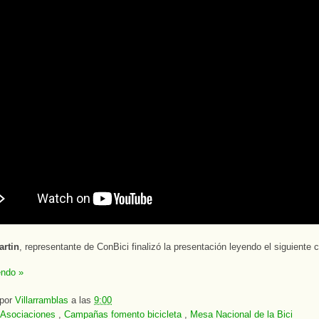
rtin
, representante de ConBici finalizó la presentación leyendo el siguiente
endo »
 por
Villarramblas
a las
9:00
Asociaciones
,
Campañas fomento bicicleta
,
Mesa Nacional de la Bici