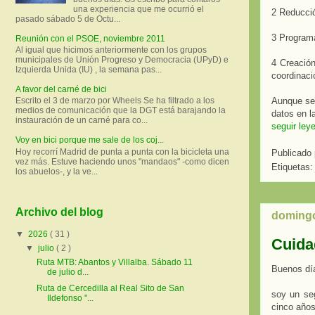
una experiencia que me ocurrió el
2 Reducci
pasado sábado 5 de Octu...
3 Programa
Reunión con el PSOE, noviembre 2011
Al igual que hicimos anteriormente con los grupos
municipales de Unión Progreso y Democracia (UPyD) e
4 Creación
Izquierda Unida (IU) , la semana pas...
coordinaci
A favor del carné de bici
Aunque sea
Escrito el 3 de marzo por Wheels Se ha filtrado a los
medios de comunicación que la DGT está barajando la
datos en 
instauración de un carné para co...
seguir ley
Voy en bici porque me sale de los coj...
Hoy recorrí Madrid de punta a punta con la bicicleta una
Publicado
vez más. Estuve haciendo unos "mandaos" -como dicen
Etiquetas:
los abuelos-, y la ve...
Archivo del blog
domingo
▼
2026
( 31 )
Cuidad
▼
julio
( 2 )
Ruta MTB: Abantos y Villalba. Sábado 11
Buenos dí
de julio d...
Ruta de Cercedilla al Real Sito de San
soy un seg
Ildefonso "...
cinco años