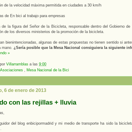
ón de la velocidad máxima permitida en ciudades a 30 km/h
s de En bici al trabajo para empresas
 de la figura del Señor de la Bicicleta, responsable dentro del Gobierno de
ón de los diversos ministerios de la promoción de la bicicleta.
n bienintencionadas, algunas de estas propuestas no tienen sentido si ant
la mano.
¿Sería posible que la Mesa Nacional consiguiera la siguiente i
endo »
 por
Villarramblas
a las
9:00
Asociaciones
,
Mesa Nacional de la Bici
, 6 de enero de 2013
o con las rejillas + lluvia
as,
uidor del blog enbicipormadrid y mi medio de transporte ha sido la bicicle
.