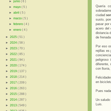
►
junio
( 6 )
Quería c
►
mayo
( 5 )
sobradamen
►
abril
( 5 )
ciudad
son
►
marzo
( 5 )
susto, po
pasar por 
►
febrero
( 4 )
acero del
►
enero
( 4 )
distancia 
►
2025
( 51 )
de frenada
►
2024
( 58 )
Por eso o
►
2023
( 70 )
rejillas e
►
2022
( 85 )
conciencia
peligroso
►
2021
( 94 )
diferente,
►
2020
( 174 )
con lluvia
►
2019
( 137 )
►
2018
( 214 )
Felicidade
en bicicle
►
2017
( 209 )
►
2016
( 263 )
Pues nada,
►
2015
( 288 )
Un saludo 
►
2014
( 287 )
Luis.
►
2013
( 549 )