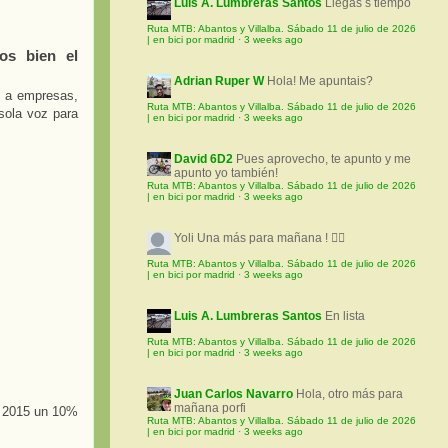
Luis A. Lumbreras Santos
Llegas s tiempo
Ruta MTB: Abantos y Villalba. Sábado 11 de julio de 2026
| en bici por madrid
·
3 weeks ago
os bien el
Adrian Ruper W
Hola! Me apuntais?
a a empresas,
Ruta MTB: Abantos y Villalba. Sábado 11 de julio de 2026
sola voz para
| en bici por madrid
·
3 weeks ago
David 6D2
Pues aprovecho, te apunto y me
apunto yo también!
Ruta MTB: Abantos y Villalba. Sábado 11 de julio de 2026
| en bici por madrid
·
3 weeks ago
Yoli
Una más para mañana ! 🚵‍♀️
Ruta MTB: Abantos y Villalba. Sábado 11 de julio de 2026
| en bici por madrid
·
3 weeks ago
Luis A. Lumbreras Santos
En lista
Ruta MTB: Abantos y Villalba. Sábado 11 de julio de 2026
| en bici por madrid
·
3 weeks ago
Juan Carlos Navarro
Hola, otro más para
mañana porfi
el 2015 un 10%
Ruta MTB: Abantos y Villalba. Sábado 11 de julio de 2026
| en bici por madrid
·
3 weeks ago