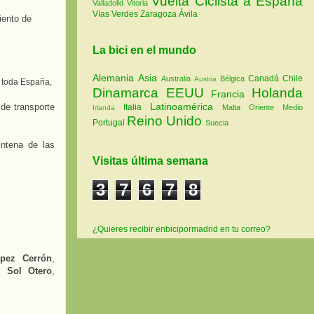
Vuelta Ciclista a España
Valladolid
Vitoria
Vías Verdes
Zaragoza
Ávila
iento de
La bici en el mundo
Alemania
Asia
Canadá
Chile
Australia
Bélgica
Austria
 toda España,
Dinamarca
EEUU
Holanda
Francia
Latinoamérica
de transporte
Italia
Malta
Oriente Medio
Irlanda
Reino Unido
Portugal
Suecia
intena de las
Visitas última semana
3
7
6
7
8
¿Quieres recibir enbicipormadrid en tu correo?
pez Cerrón
,
P;
Sol Otero
,