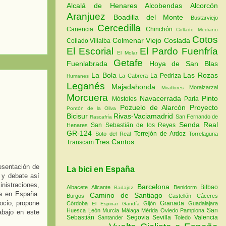
Alcalá de Henares
Alcobendas
Alcorcón
Aranjuez
Boadilla del Monte
Bustarviejo
Cercedilla
Canencia
Chinchón
Collado Mediano
Cotos
Colmenar Viejo
Coslada
Collado Villalba
El Escorial
El Pardo
Fuenfría
El Molar
Getafe
Fuenlabrada
Hoya de San Blas
La Bola
Las Rozas
La Pedriza
La Cabrera
Humanes
Leganés
Majadahonda
Moralzarzal
Miraflores
Morcuera
Navacerrada
Pinto
Móstoles
Parla
Pozuelo de Alarcón
Proyecto
Pontón de la Oliva
Bicisur
Rivas-Vaciamadrid
San Fernando de
Rascafría
Senda Real
San Sebastián de los Reyes
Henares
GR-124
Torrejón de Ardoz
Soto del Real
Torrelaguna
Tres Cantos
Transcam
esentación de
La bici en España
 y debate así
istraciones,
Barcelona
Bilbao
Albacete
Alicante
Benidorm
Badajoz
ta en España.
Camino de Santiago
Burgos
Castellón
Cáceres
ocio, propone
Granada
Córdoba
Gijón
Guadalajara
El Espinar
Gandía
San
Huesca
León
Murcia
Málaga
Mérida
Oviedo
Pamplona
abajo en este
Sebastián
Segovia
Sevilla
Valencia
Santander
Toledo