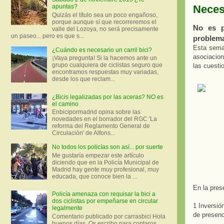
Neces
apuntas?
Quizás el título sea un poco engañoso,
porque aunque sí que recorreremos el
No es p
valle del Lozoya, no será precisamente
un paseo... pero es que s...
problem
Esta sema
¿Cuándo es necesario un carril bici?
asociacion
¡Vaya pregunta! Si la hacemos ante un
grupo cualquiera de ciclistas seguro que
las cuesti
encontramos respuestas muy variadas,
desde los que reclam...
¿Bicis legalizadas por las aceras? NO es
el camino
Enbicipormadrid opina sobre las
novedades en el borrador del RGC 'La
reforma del Reglamento General de
Circulación' de Alfons...
No todos los policías son así... por suerte
Me gustaría empezar este artículo
diciendo que en la Policía Municipal de
Madrid hay gente muy profesional, muy
educada, que conoce bien la ...
En la pres
Policía amenaza con requisar la bici a
dos ciclistas por empeñarse en circular
1 Inversió
legalmente
de presenc
Comentario publicado por carrasbici Hola
buenos días. Os escribo para contaros