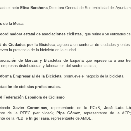
tado el acto
Elisa Barahona
,Directora General de Sostenibilidad del Ayuntam
es de la Mesa:
oordinadora estatal de asociaciones ciclistas,
que reúne a 58 entidades de
d de Ciudades por la Bicicleta
, agrupa a un centenar de ciudades y entes 
ven la presencia de la bicicleta en la ciudad
sociación de Marcas y Bicicletas de España
que representa a una tre
 empresas distribuidoras y fabricantes del sector ciclista,
aforma Empresarial de la Bicicleta
, promueve el negocio de la bicicleta.
iación de ciclistas profesionales.
l Federación Española de Ciclismo
icipado
Xavier Corominas
, representante de la RCxB;
José Luis Ló
ante de la RFEC (ver video);
Pipe Gómez
, representante de la AC
nte de la PEB; e
Íñigo Isasa
, representante de AMBE.