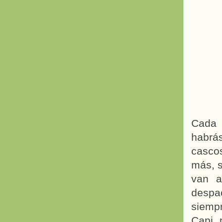
Cada 
habrá
casco
más, s
van a
despac
siempr
Capi, 