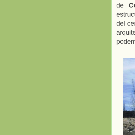
de
C
estruc
del ce
arqui
podemo