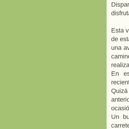
Dispa
disfru
Esta v
de est
una a
camin
realiz
En es
recien
Quizá 
anteri
ocasió
Un bu
carre