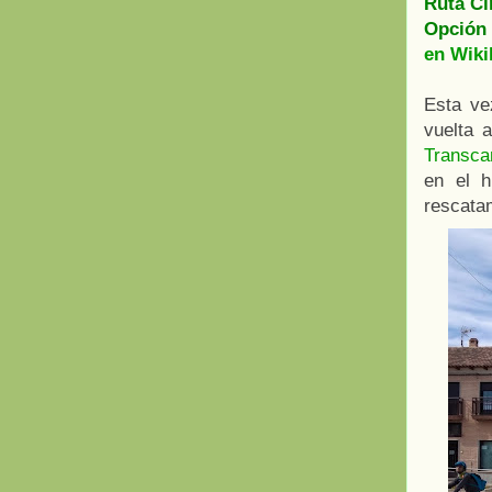
Ruta Ci
Opción 
en Wiki
Esta ve
vuelta 
Transc
en el h
rescatam