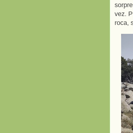
sorpre
vez. P
roca, 