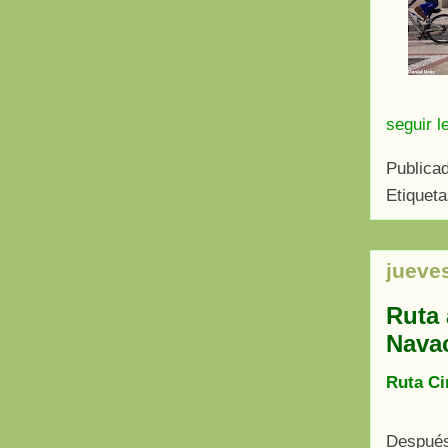
seguir l
Publica
Etiquet
jueve
Ruta 
Navac
Ruta Ci
Después