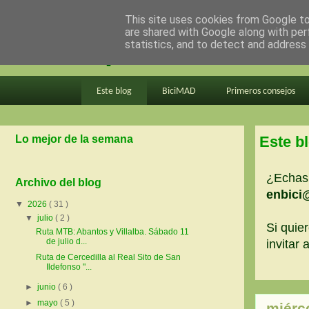
This site uses cookies from Google to 
are shared with Google along with per
en bici por madrid
statistics, and to detect and address
Este blog
BiciMAD
Primeros consejos
Lo mejor de la semana
Este b
¿Echas 
Archivo del blog
enbici
▼
2026
( 31 )
▼
julio
( 2 )
Si quier
Ruta MTB: Abantos y Villalba. Sábado 11
de julio d...
invitar
Ruta de Cercedilla al Real Sito de San
Ildefonso "...
►
junio
( 6 )
►
mayo
( 5 )
miérc