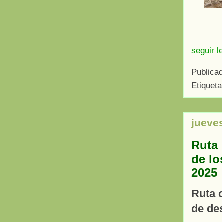
seguir l
Publica
Etiquet
jueve
Ruta 
de lo
2025
Ruta 
de de