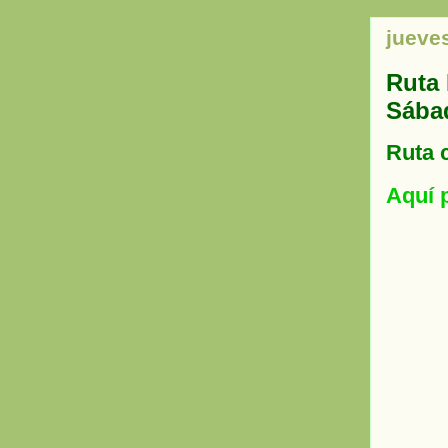
jueve
Ruta
Sába
Ruta 
Aquí 