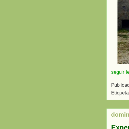
seguir l
Publica
Etiquet
domin
Exper