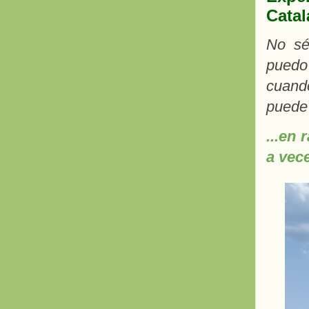
Catalá
No sé
puedo
cuand
puede 
...en 
a vece