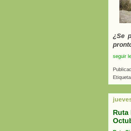
¿Se p
pronto
seguir l
Publica
Etiquet
jueve
Ruta
Octub