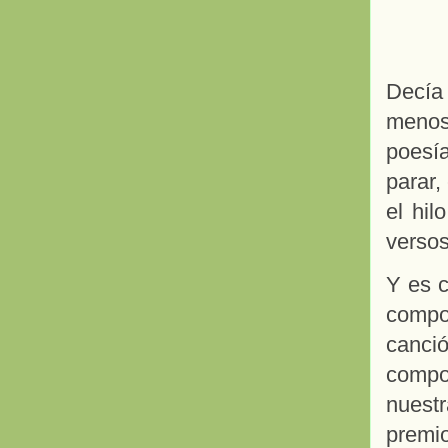
Decía
menos
poesí
parar,
el hil
verso
Y es c
compo
canci
compo
nuest
premi