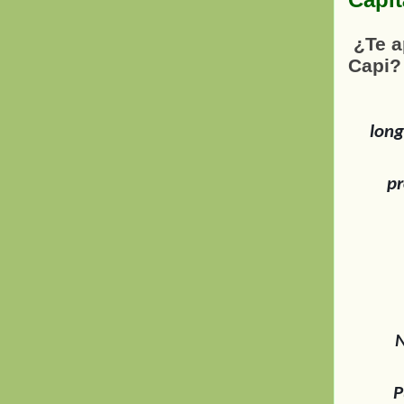
¿Te a
Capi?
long
pr
N
P