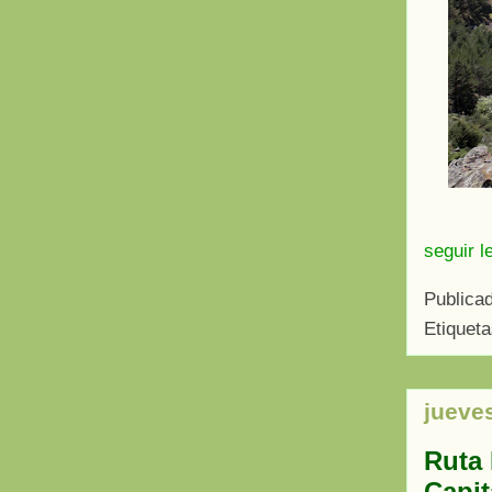
seguir l
Publica
Etiquet
jueve
Ruta 
Capit