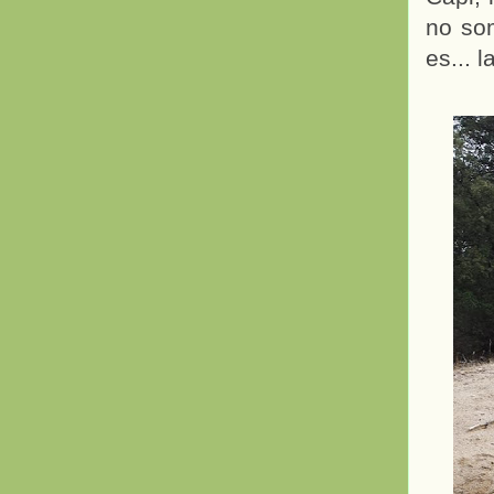
no so
es... 