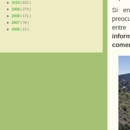
►
2010
( 822 )
Si en
►
2009
( 273 )
►
2008
( 171 )
preoc
►
2007
( 78 )
entr
►
2006
( 12 )
info
comen