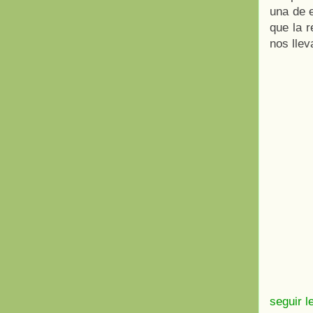
una de 
que la 
nos llev
seguir l