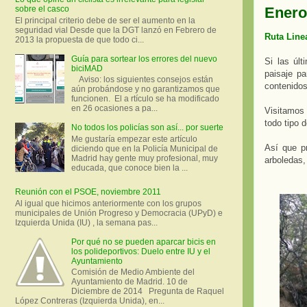
Enero
sobre el casco
El principal criterio debe de ser el aumento en la
seguridad vial Desde que la DGT lanzó en Febrero de
Ruta Line
2013 la propuesta de que todo ci...
Guía para sortear los errores del nuevo
Si las úl
biciMAD
paisaje pa
Aviso: los siguientes consejos están
contenido
aún probándose y no garantizamos que
funcionen. El a rtículo se ha modificado
en 26 ocasiones a pa...
Visitamos 
todo tipo 
No todos los policías son así... por suerte
Me gustaría empezar este artículo
Así que p
diciendo que en la Policía Municipal de
Madrid hay gente muy profesional, muy
arboledas,
educada, que conoce bien la ...
Reunión con el PSOE, noviembre 2011
Al igual que hicimos anteriormente con los grupos
municipales de Unión Progreso y Democracia (UPyD) e
Izquierda Unida (IU) , la semana pas...
Por qué no se pueden aparcar bicis en
los polideportivos: Duelo entre IU y el
Ayuntamiento
Comisión de Medio Ambiente del
Ayuntamiento de Madrid. 10 de
Diciembre de 2014 Pregunta de Raquel
López Contreras (Izquierda Unida), en...