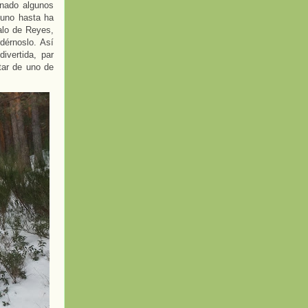
nado algunos
guno hasta ha
alo de Reyes,
dérnoslo. Así
ivertida, par
tar de uno de