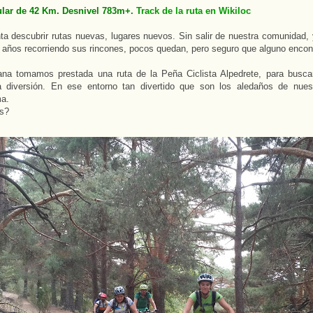
ular de 42 Km. Desnivel 783m+.
Track de la ruta en Wikiloc
a descubrir rutas nuevas, lugares nuevos. Sin salir de nuestra comunidad,
años recorriendo sus rincones, pocos quedan, pero seguro que alguno enco
na tomamos prestada una ruta de la Peña Ciclista Alpedrete, para busc
a diversión. En ese entorno tan divertido que son los aledaños de nues
ma.
s?