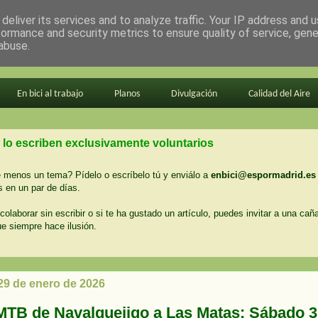
deliver its services and to analyze traffic. Your IP address and 
formance and security metrics to ensure quality of service, gen
abuse.
En bici al trabajo
Planos
Divulgación
Calidad del Aire
 lo escriben exclusivamente voluntarios
menos un tema? Pídelo o escríbelo tú y enviálo a
enbici@espormadrid.es
 en un par de días.
colaborar sin escribir o si te ha gustado un artículo, puedes invitar a una cañ
ue siempre hace ilusión.
 29 de enero de 2026
MTB de Navalquejigo a Las Matas: Sábado 3