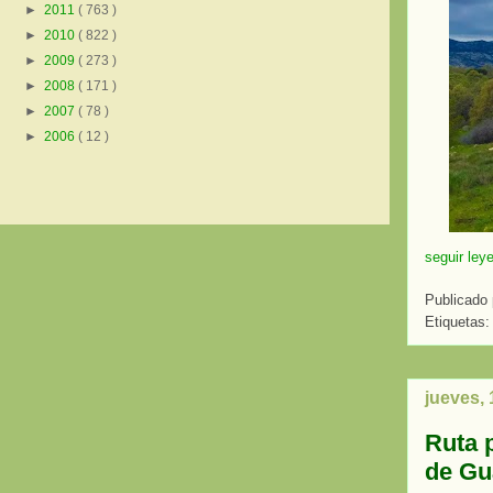
►
2011
( 763 )
►
2010
( 822 )
►
2009
( 273 )
►
2008
( 171 )
►
2007
( 78 )
►
2006
( 12 )
seguir ley
Publicado
Etiquetas
jueves,
Ruta p
de Gu