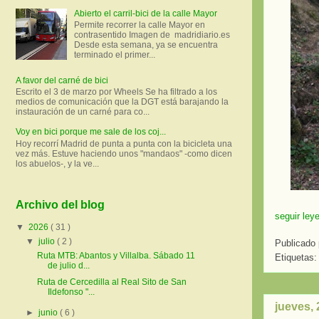
Abierto el carril-bici de la calle Mayor
Permite recorrer la calle Mayor en
contrasentido Imagen de madridiario.es
Desde esta semana, ya se encuentra
terminado el primer...
A favor del carné de bici
Escrito el 3 de marzo por Wheels Se ha filtrado a los
medios de comunicación que la DGT está barajando la
instauración de un carné para co...
Voy en bici porque me sale de los coj...
Hoy recorrí Madrid de punta a punta con la bicicleta una
vez más. Estuve haciendo unos "mandaos" -como dicen
los abuelos-, y la ve...
Archivo del blog
seguir ley
▼
2026
( 31 )
▼
julio
( 2 )
Publicado
Ruta MTB: Abantos y Villalba. Sábado 11
Etiquetas
de julio d...
Ruta de Cercedilla al Real Sito de San
Ildefonso "...
jueves,
►
junio
( 6 )