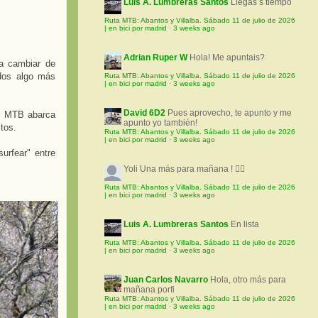
Luis A. Lumbreras Santos
Llegas s tiempo
Ruta MTB: Abantos y Villalba. Sábado 11 de julio de 2026
| en bici por madrid
·
3 weeks ago
Adrian Ruper W
Hola! Me apuntais?
a cambiar de
idos algo más
Ruta MTB: Abantos y Villalba. Sábado 11 de julio de 2026
| en bici por madrid
·
3 weeks ago
David 6D2
Pues aprovecho, te apunto y me
El MTB abarca
apunto yo también!
tos.
Ruta MTB: Abantos y Villalba. Sábado 11 de julio de 2026
| en bici por madrid
·
3 weeks ago
urfear" entre
Yoli
Una más para mañana ! 🚵‍♀️
Ruta MTB: Abantos y Villalba. Sábado 11 de julio de 2026
| en bici por madrid
·
3 weeks ago
Luis A. Lumbreras Santos
En lista
Ruta MTB: Abantos y Villalba. Sábado 11 de julio de 2026
| en bici por madrid
·
3 weeks ago
Juan Carlos Navarro
Hola, otro más para
mañana porfi
Ruta MTB: Abantos y Villalba. Sábado 11 de julio de 2026
| en bici por madrid
·
3 weeks ago