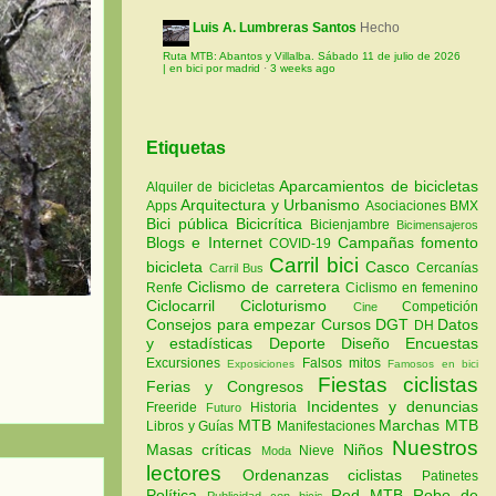
Luis A. Lumbreras Santos
Hecho
Ruta MTB: Abantos y Villalba. Sábado 11 de julio de 2026
| en bici por madrid
·
3 weeks ago
Etiquetas
Aparcamientos de bicicletas
Alquiler de bicicletas
Arquitectura y Urbanismo
Apps
Asociaciones
BMX
Bici pública
Bicicrítica
Bicienjambre
Bicimensajeros
Blogs e Internet
Campañas fomento
COVID-19
Carril bici
bicicleta
Casco
Cercanías
Carril Bus
Ciclismo de carretera
Renfe
Ciclismo en femenino
Ciclocarril
Cicloturismo
Competición
Cine
Consejos para empezar
Cursos
DGT
Datos
DH
y estadísticas
Deporte
Diseño
Encuestas
Excursiones
Falsos mitos
Exposiciones
Famosos en bici
Fiestas ciclistas
Ferias y Congresos
Incidentes y denuncias
Freeride
Historia
Futuro
MTB
Marchas MTB
Libros y Guías
Manifestaciones
Nuestros
Masas críticas
Niños
Nieve
Moda
lectores
Ordenanzas ciclistas
Patinetes
Política
Red MTB
Robo de
Publicidad con bicis