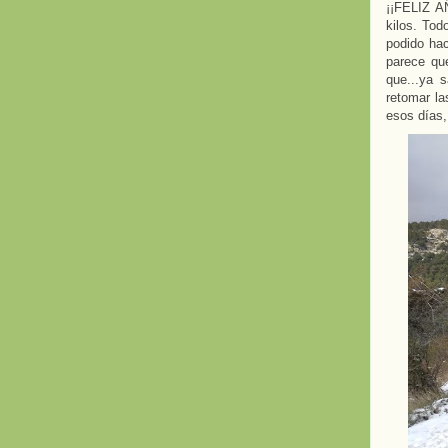
¡¡FELIZ A
kilos. Tod
podido hac
parece qu
que...ya 
retomar la
esos días