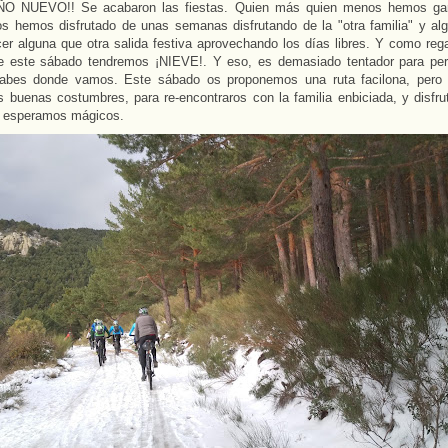
ÑO NUEVO!! Se acabaron las fiestas. Quien más quien menos hemos ga
os hemos disfrutado de unas semanas disfrutando de la "otra familia" y al
er alguna que otra salida festiva aprovechando los días libres. Y como reg
e este sábado tendremos ¡NIEVE!. Y eso, es demasiado tentador para per
sabes donde vamos. Este sábado os proponemos una ruta facilona, pero d
s buenas costumbres, para re-encontraros con la familia enbiciada, y disfru
, esperamos mágicos.