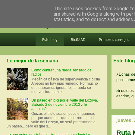
This site uses cookies from Google to 
are shared with Google along with per
en bici por madrid
statistics, and to detect and address 
Este blog
BiciMAD
Primeros consejos
Lo mejor de la semana
Este blog
Como centrar una rueda: tensado de
¿Echas de 
radios
Mecánica básica de supervivencia ciclista
publicamos
A veces no hay más remedio. Por mucho
que queramos ignorarlo, la rueda se
Si quieres 
mueve claramente ...
escribe, q
Un paseo en bici por el valle del Lozoya.
Sábado 2 de noviembre 2013 ¿Te
apuntas?
Quizás el título sea un poco engañoso,
porque aunque sí que recorreremos el
jueves,
valle del Lozoya, no será precisamente
un paseo... pero es que s...
Ruta 
Lo que opine un ciclista es irrelevante para legislar