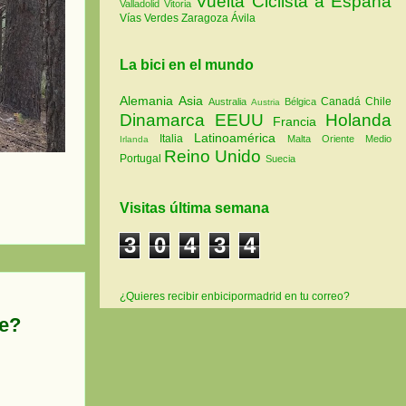
Vuelta Ciclista a España
Valladolid
Vitoria
Vías Verdes
Zaragoza
Ávila
La bici en el mundo
Alemania
Asia
Canadá
Chile
Australia
Bélgica
Austria
Dinamarca
EEUU
Holanda
Francia
Latinoamérica
Italia
Malta
Oriente Medio
Irlanda
Reino Unido
Portugal
Suecia
Visitas última semana
3
0
4
3
4
¿Quieres recibir enbicipormadrid en tu correo?
ve?