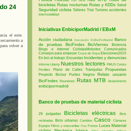
bicicletas
Rutas nocturnas
Rutas y KDDs
Salud
ado 24
Seguridad ciclista
Talleres
Trial
Turismo
accidentes
intermodalidad
Iniciativas EnbiciporMadrid / EBxM
cia el este.
Acción ciudadana
Banco
cercamiento a
Asociación EnBiciPorMadrid
de pruebas
BiciFindes
BiciViernes
Biciencia
 para volver a
Blogs e Internet
CiclistasMolestos
Comunicados
Consejos para empezar
Elecciones2015
Cruce de Goya
Incidentes y denuncias
En bici al trabajo
Encuestas
Nuestros lectores
Informe Liberty
PMUS Centro
Propuestas
Plano de Calles Tranquilas
Peráltez
Relato usuario
Proyecto Bicisur
Puntos Negros
Rutas MTB
BiciFindes
Reuniones
biciactivismo
enbicipormadrid
Banco de pruebas de material ciclista
Bicicletas eléctricas
29 pulgadas
Bicis
Casco
Bicis urbanas
reclinadas
Cambios
Cámaras
Luces
Material
Espejos
Filtros y mascarillas
Frenos
Fixie
ciclista
Mecánica básica
Sillas infantiles
Sillines