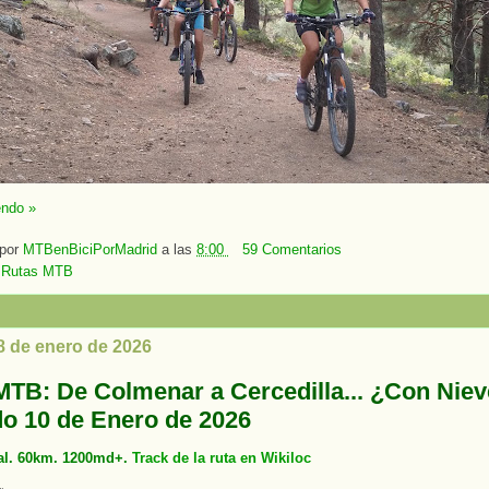
endo »
 por
MTBenBiciPorMadrid
a las
8:00
59 Comentarios
:
Rutas MTB
8 de enero de 2026
MTB: De Colmenar a Cercedilla... ¿Con Nie
o 10 de Enero de 2026
al. 60km. 1200md+.
Track de la ruta en Wikiloc