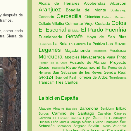
Alcalá de Henares
Alcobendas
Alcorcón
Aranjuez
Boadilla del Monte
Bustarviejo
 y después de
Cercedilla
Canencia
Chinchón
Collado Mediano
ntramos.
Cotos
Colmenar Viejo
Coslada
Collado Villalba
El Escorial
El Pardo
Fuenfría
ar, como cada
El Molar
Getafe
tra Sierra de
Fuenlabrada
Hoya de San Blas
La Bola
Las Rozas
La Pedriza
La Cabrera
Humanes
Leganés
Majadahonda
Moralzarzal
Miraflores
Morcuera
Navacerrada
Pinto
Móstoles
Parla
Pozuelo de Alarcón
Proyecto
Pontón de la Oliva
Bicisur
Rivas-Vaciamadrid
San Fernando de
Rascafría
Senda Real
San Sebastián de los Reyes
Henares
GR-124
Torrejón de Ardoz
Soto del Real
Torrelaguna
Tres Cantos
Transcam
La bici en España
Barcelona
Bilbao
Albacete
Alicante
Benidorm
Badajoz
Camino de Santiago
Burgos
Castellón
Cáceres
Granada
Córdoba
Gijón
Guadalajara
El Espinar
Gandía
San
Huesca
León
Murcia
Málaga
Mérida
Oviedo
Pamplona
Sebastián
Segovia
Sevilla
Valencia
Santander
Toledo