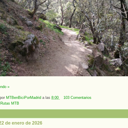
endo »
 por
MTBenBiciPorMadrid
a las
8:00
103 Comentarios
:
Rutas MTB
 22 de enero de 2026