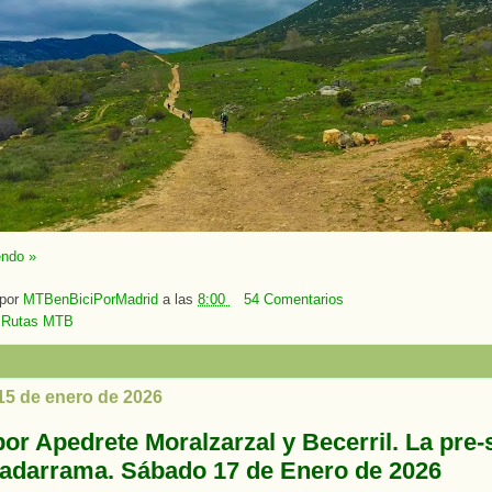
endo »
 por
MTBenBiciPorMadrid
a las
8:00
54 Comentarios
:
Rutas MTB
 15 de enero de 2026
or Apedrete Moralzarzal y Becerril. La pre-
adarrama. Sábado 17 de Enero de 2026