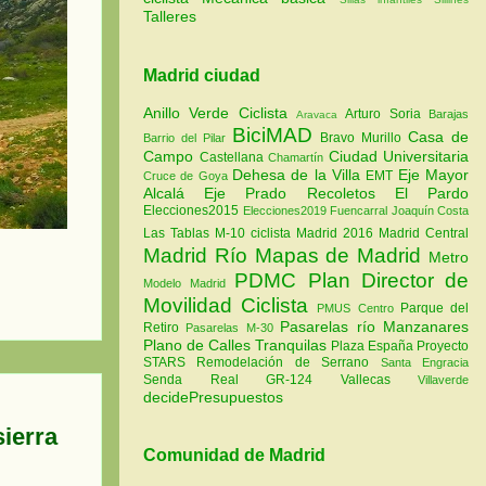
Talleres
Madrid ciudad
Anillo Verde Ciclista
Arturo Soria
Barajas
Aravaca
BiciMAD
Casa de
Bravo Murillo
Barrio del Pilar
Campo
Ciudad Universitaria
Castellana
Chamartín
Dehesa de la Villa
Eje Mayor
EMT
Cruce de Goya
Alcalá
Eje Prado Recoletos
El Pardo
Elecciones2015
Elecciones2019
Fuencarral
Joaquín Costa
Las Tablas
M-10 ciclista
Madrid 2016
Madrid Central
Madrid Río
Mapas de Madrid
Metro
PDMC Plan Director de
Modelo Madrid
Movilidad Ciclista
Parque del
PMUS Centro
Pasarelas río Manzanares
Retiro
Pasarelas M-30
Plano de Calles Tranquilas
Plaza España
Proyecto
STARS
Remodelación de Serrano
Santa Engracia
Senda Real GR-124
Vallecas
Villaverde
decidePresupuestos
sierra
Comunidad de Madrid