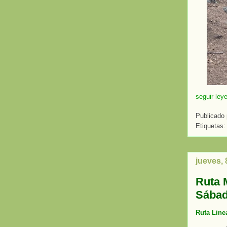
seguir ley
Publicado
Etiquetas
jueves, 
Ruta 
Sábad
Ruta Line