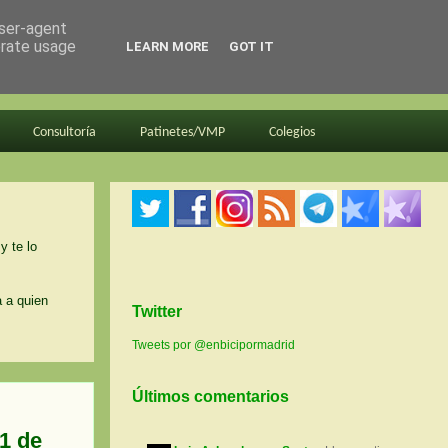
user-agent
erate usage
LEARN MORE
GOT IT
Consultoría
Patinetes/VMP
Colegios
y te lo
a a quien
Twitter
Tweets por @enbicipormadrid
Últimos comentarios
1 de