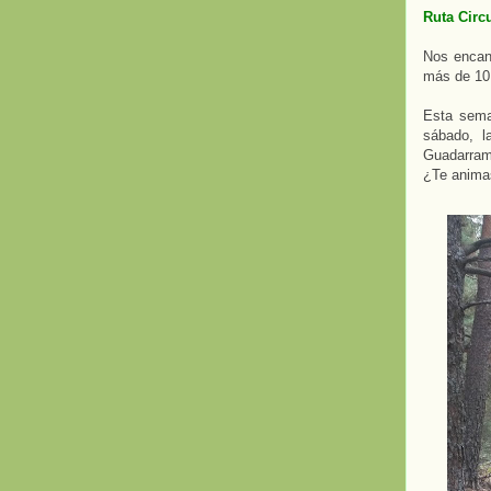
Ruta Circ
Nos encant
más de 10 
Esta sema
sábado, l
Guadarra
¿Te anima