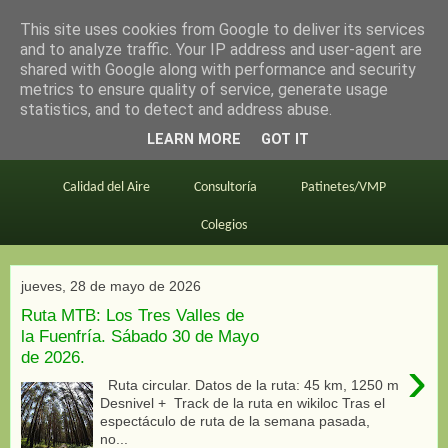
This site uses cookies from Google to deliver its services
en bici por madrid
and to analyze traffic. Your IP address and user-agent are
shared with Google along with performance and security
metrics to ensure quality of service, generate usage
statistics, and to detect and address abuse.
Este blog
BiciMAD
Primeros consejos
LEARN MORE
GOT IT
En bici al trabajo
Planos
Divulgación
Calidad del Aire
Consultoría
Patinetes/VMP
Colegios
jueves, 28 de mayo de 2026
Ruta MTB: Los Tres Valles de
la Fuenfría. Sábado 30 de Mayo
de 2026.
›
Ruta circular. Datos de la ruta: 45 km, 1250 m
Desnivel + Track de la ruta en wikiloc Tras el
espectáculo de ruta de la semana pasada,
no...