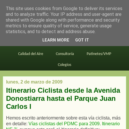
This site uses cookies from Google to deliver its services
en bici por madrid
and to analyze traffic. Your IP address and user-agent are
shared with Google along with performance and security
metrics to ensure quality of service, generate usage
statistics, and to detect and address abuse.
Este blog
BiciMAD
Primeros consejos
LEARN MORE
GOT IT
En bici al trabajo
Planos
Divulgación
Calidad del Aire
Consultoría
Patinetes/VMP
Colegios
lunes, 2 de marzo de 2009
Itinerario Ciclista desde la Avenida
Donostiarra hasta el Parque Juan
Carlos I
Hemos escrito anteriormente sobre esta vía ciclista, más
en detalle:
Vías ciclistas del PDMC para 2009. Itinerario