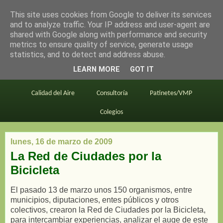
This site uses cookies from Google to deliver its services
en bici por madrid
and to analyze traffic. Your IP address and user-agent are
shared with Google along with performance and security
metrics to ensure quality of service, generate usage
statistics, and to detect and address abuse.
Este blog
BiciMAD
Primeros consejos
LEARN MORE
GOT IT
En bici al trabajo
Planos
Divulgación
Calidad del Aire
Consultoría
Patinetes/VMP
Colegios
lunes, 16 de marzo de 2009
La Red de Ciudades por la
Bicicleta
El pasado 13 de marzo unos 150 organismos, entre
municipios, diputaciones, entes públicos y otros
colectivos, crearon la Red de Ciudades por la Bicicleta,
para intercambiar experiencias, analizar el auge de este