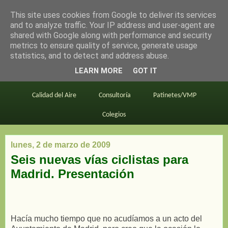
This site uses cookies from Google to deliver its services
en bici por madrid
and to analyze traffic. Your IP address and user-agent are
shared with Google along with performance and security
metrics to ensure quality of service, generate usage
statistics, and to detect and address abuse.
Este blog
BiciMAD
Primeros consejos
LEARN MORE
GOT IT
En bici al trabajo
Planos
Divulgación
Calidad del Aire
Consultoría
Patinetes/VMP
Colegios
lunes, 2 de marzo de 2009
Seis nuevas vías ciclistas para
Madrid. Presentación
Hacía mucho tiempo que no acudíamos a un acto del