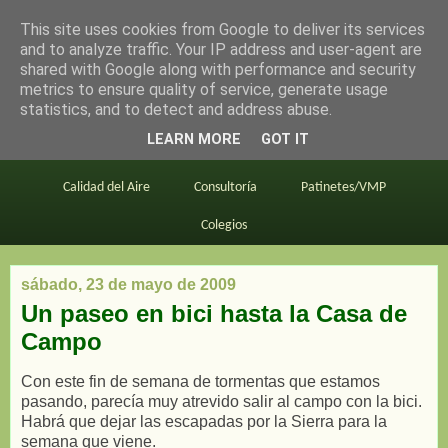
This site uses cookies from Google to deliver its services
en bici por madrid
and to analyze traffic. Your IP address and user-agent are
shared with Google along with performance and security
metrics to ensure quality of service, generate usage
statistics, and to detect and address abuse.
Este blog
BiciMAD
Primeros consejos
LEARN MORE
GOT IT
En bici al trabajo
Planos
Divulgación
Calidad del Aire
Consultoría
Patinetes/VMP
Colegios
sábado, 23 de mayo de 2009
Un paseo en bici hasta la Casa de
Campo
Con este fin de semana de tormentas que estamos
pasando, parecía muy atrevido salir al campo con la bici.
Habrá que dejar las escapadas por la Sierra para la
semana que viene.