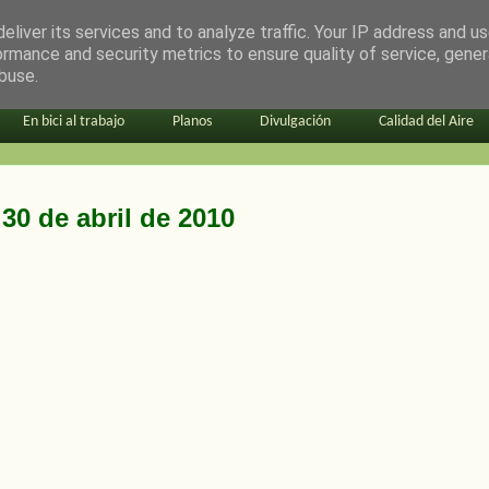
eliver its services and to analyze traffic. Your IP address and u
ormance and security metrics to ensure quality of service, gene
buse.
En bici al trabajo
Planos
Divulgación
Calidad del Aire
30 de abril de 2010