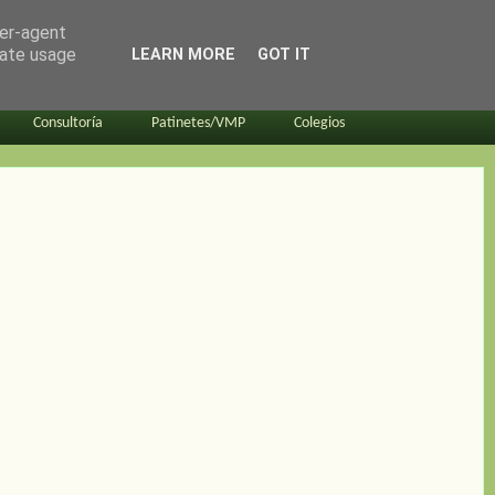
ser-agent
rate usage
LEARN MORE
GOT IT
Consultoría
Patinetes/VMP
Colegios