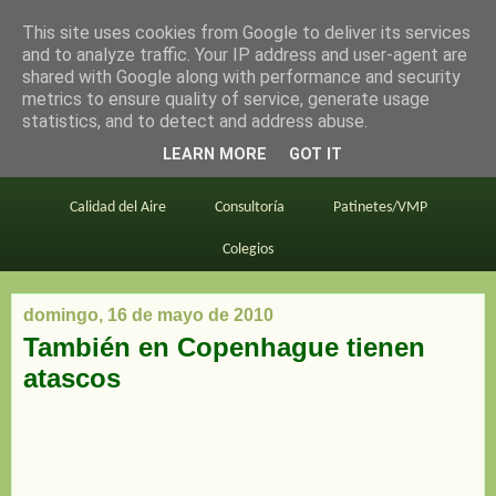
This site uses cookies from Google to deliver its services
en bici por madrid
and to analyze traffic. Your IP address and user-agent are
shared with Google along with performance and security
metrics to ensure quality of service, generate usage
statistics, and to detect and address abuse.
Este blog
BiciMAD
Primeros consejos
LEARN MORE
GOT IT
En bici al trabajo
Planos
Divulgación
Calidad del Aire
Consultoría
Patinetes/VMP
Colegios
domingo, 16 de mayo de 2010
También en Copenhague tienen
atascos