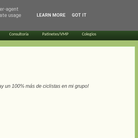
ser-agent
rate usage
LEARN MORE
GOT IT
Consultoría
Patinetes/VMP
Colegios
ay un 100% más de ciclistas en mi grupo!