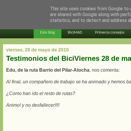
This site uses cookies from Google to d
en bici por madrid
are shared with Google along with perf
statistics, and to detect and address a
Este blog
BiciMAD
Primeros consejos
viernes, 28 de mayo de 2010
Testimonios del BiciViernes 28 de m
Edu, de la ruta Barrio del Pilar-Atocha
, nos comenta:
Al final, un compañero de trabajo se ha animado y hemos ba
¿Como han ido el resto de rutas?
Animo! y no desfallecer!!!!