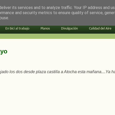
eliver its services and to analyze traffic. Your IP address and u
ormance and security metrics to ensure quality of service, gene
buse.
En bici al trabajo
Planos
Divulgación
Calidad del Aire
ayo
jado los dos desde plaza castilla a Atocha esta mañana....Ya h