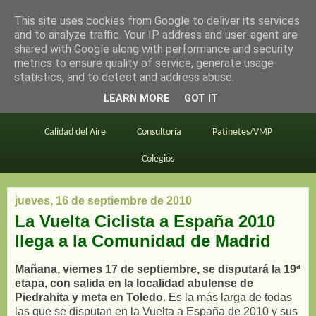
This site uses cookies from Google to deliver its services
en bici por madrid
and to analyze traffic. Your IP address and user-agent are
shared with Google along with performance and security
metrics to ensure quality of service, generate usage
statistics, and to detect and address abuse.
Este blog
BiciMAD
Primeros consejos
LEARN MORE
GOT IT
En bici al trabajo
Planos
Divulgación
Calidad del Aire
Consultoría
Patinetes/VMP
Colegios
jueves, 16 de septiembre de 2010
La Vuelta Ciclista a España 2010
llega a la Comunidad de Madrid
Mañana, viernes 17 de septiembre, se disputará la 19ª
etapa, con salida en la localidad abulense de
Piedrahita y meta en Toledo
. Es la más larga de todas
las que se disputan en la Vuelta a España de 2010 y sus