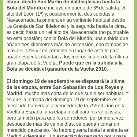
etapa, desde San Martín de Valdeiglesias hasta la
Bola del Mundo
e incluye un puerto de 3ª de salida, el
alto del León (1ª) y, posteriormente, dos subidas a
Navacerrada: la primera en su vertiente habitual desde
La Granja de San Ildefonso y la segunda hasta la cima,
es decir, hasta unir el alto de Navacerrada (no puntuable
en esta ocasión) con la Bola del Mundo, una subida que
añade tres kilómetros más de ascensión, con rampas de
más del 12% y con cemento en lugar de asfalto para
añadir espectacularidad a los metros finales de la última
gran etapa de la Vuelta.
Puede que en la subida a la
Bola se decida el ganador de la Vuelta 2010
.
El domingo 19 de septiembre se disputará la última
de las etapas, entre San Sebastián de Los Reyes y
Madrid
, mucho más corta de lo que suele ser habitual. Y
es que la jornada del domingo 19 de septiembre es el
merecido homenaje al vencedor de la 75ª edición de la
Vuelta a España, una etapa ideal para los velocistas,
pero también para que los corredores, por primera vez
después de más de veinte días, se puedan tomar un
merecido descanso. No habrá guerra hasta la entrada en
Madrid y después... un espectáculo pensado por y para