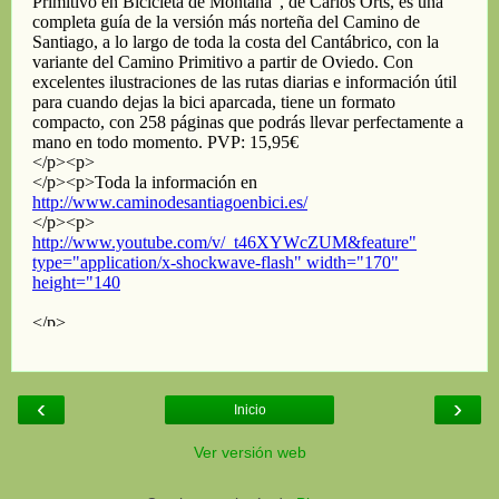
‹
›
Inicio
Ver versión web