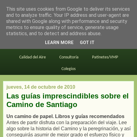
This site uses cookies from Google to deliver its services
en bici por madrid
and to analyze traffic. Your IP address and user-agent are
shared with Google along with performance and security
metrics to ensure quality of service, generate usage
statistics, and to detect and address abuse.
Este blog
BiciMAD
Primeros consejos
LEARN MORE
GOT IT
En bici al trabajo
Planos
Divulgación
Calidad del Aire
Consultoría
Patinetes/VMP
Colegios
jueves, 14 de octubre de 2010
Las guías imprescindibles sobre el
Camino de Santiago
Un camino de papel. Libros y guías recomendados
Antes de partir disfruta con la preparación del viaje. Lee
algo sobre la historia del Camino y la peregrinación, y así
conseguirás asumir de mejor grado el esfuerzo físico y