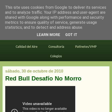
This site uses cookies from Google to deliver its services
en bici por madrid
and to analyze traffic. Your IP address and user-agent are
shared with Google along with performance and security
metrics to ensure quality of service, generate usage
statistics, and to detect and address abuse.
Este blog
BiciMAD
Primeros consejos
LEARN MORE
GOT IT
En bici al trabajo
Planos
Divulgación
Calidad del Aire
Consultoría
Patinetes/VMP
Colegios
sábado, 30 de octubre de 2010
Red Bull Desafío No Morro