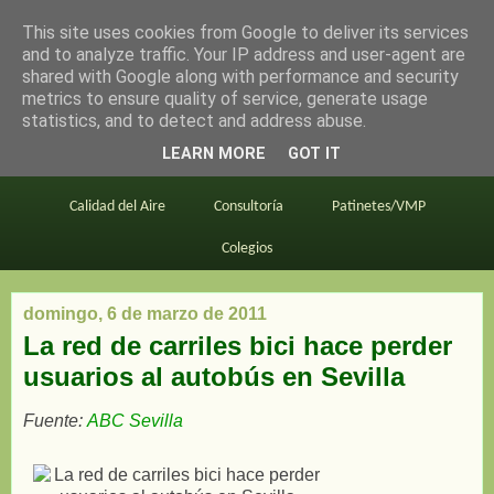
This site uses cookies from Google to deliver its services
en bici por madrid
and to analyze traffic. Your IP address and user-agent are
shared with Google along with performance and security
metrics to ensure quality of service, generate usage
statistics, and to detect and address abuse.
Este blog
BiciMAD
Primeros consejos
LEARN MORE
GOT IT
En bici al trabajo
Planos
Divulgación
Calidad del Aire
Consultoría
Patinetes/VMP
Colegios
domingo, 6 de marzo de 2011
La red de carriles bici hace perder
usuarios al autobús en Sevilla
Fuente:
ABC Sevilla