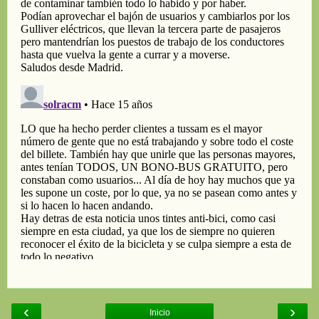
‹
›
Inicio