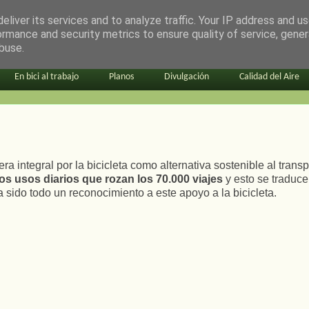
eliver its services and to analyze traffic. Your IP address and u
ormance and security metrics to ensure quality of service, gene
buse.
En bici al trabajo
Planos
Divulgación
Calidad del Aire
integral por la bicicleta como alternativa sostenible al transp
os usos diarios que rozan los 70.000 viajes
y esto se traduce
 sido todo un reconocimiento a este apoyo a la bicicleta.