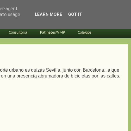
ser-agent
rate usage
LEARN MORE
GOT IT
Consultoría
Patinetes/VMP
Colegios
orte urbano es quizás Sevilla, junto con Barcelona, la que
 en una presencia abrumadora de bicicletas por las calles.