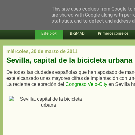
This site uses cookies from Google to d
en bici por madrid
are shared with Google along with perf
statistics, and to detect and address a
Este blog
BiciMAD
Primeros consejos
miércoles, 30 de marzo de 2011
Sevilla, capital de la bicicleta urbana
De todas las ciudades españolas que han apostado de manera 
esté alcanzado unas mayores cifras de implantación con
un
La reciente celebración del
Congreso Velo-City
en Sevilla ha