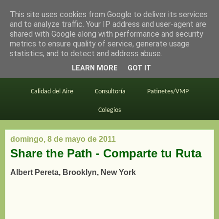
This site uses cookies from Google to deliver its services
en bici por madrid
and to analyze traffic. Your IP address and user-agent are
shared with Google along with performance and security
metrics to ensure quality of service, generate usage
statistics, and to detect and address abuse.
Este blog
BiciMAD
Primeros consejos
LEARN MORE
GOT IT
En bici al trabajo
Planos
Divulgación
Calidad del Aire
Consultoría
Patinetes/VMP
Colegios
domingo, 8 de mayo de 2011
Share the Path - Comparte tu Ruta
Albert Pereta, Brooklyn, New York