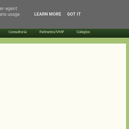
ser-agent
rate usage
LEARN MORE
GOT IT
Consultoría
Patinetes/VMP
Colegios