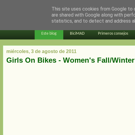
This site uses cookies from Google to d
en bici por madrid
are shared with Google along with perf
statistics, and to detect and address a
Este blog
BiciMAD
Primeros consejos
miércoles, 3 de agosto de 2011
Girls On Bikes - Women's Fall/Winter