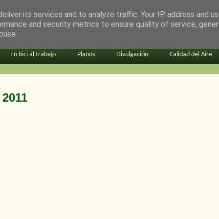
eliver its services and to analyze traffic. Your IP address and u
ormance and security metrics to ensure quality of service, gene
buse.
En bici al trabajo
Planos
Divulgación
Calidad del Aire
 2011