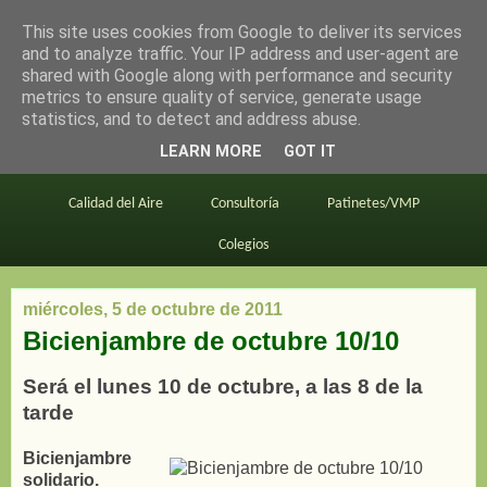
This site uses cookies from Google to deliver its services
en bici por madrid
and to analyze traffic. Your IP address and user-agent are
shared with Google along with performance and security
metrics to ensure quality of service, generate usage
statistics, and to detect and address abuse.
Este blog
BiciMAD
Primeros consejos
LEARN MORE
GOT IT
En bici al trabajo
Planos
Divulgación
Calidad del Aire
Consultoría
Patinetes/VMP
Colegios
miércoles, 5 de octubre de 2011
Bicienjambre de octubre 10/10
Será el lunes 10 de octubre, a las 8 de la
tarde
Bicienjambre
solidario.