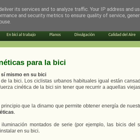
eliver its services and to analyze traffic. Your IP address and u
ormance and security metrics to ensure quality of service, gene
buse.
En bici al trabajo
Planos
Divulgación
Calidad del Aire
ticas para la bici
sí mismo en su bici
 de la bici. Los ciclistas urbanos habituales igual están cans
erza cinética de la bici sin tener que recurrir a aquellas viej
mo principio que la dinamo que permite obtener energía de nues
éticas
.
uminación montados de serie (por ejemplo, las bicis del ser
stalar en su bici.