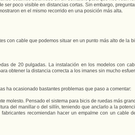
de ser poco visible en distancias cortas. Sin embargo, pregunt
mostraron en el mismo recorrido en una posición más alta.
es con cable que podemos situar en un punto más alto de la bic
edas de 20 pulgadas. La instalación en los modelos con cab
n para obtener la distancia correcta a los imanes sin mucho esfue
uedas ha ocasionado bastantes problemas que paso a comentar:
te molesto. Pensado el sistema para bicis de ruedas más grande
ura del manillar o del sillín, teniendo que anclarlo a la potencia 
s fabricantes recomiendan hacer un empalme con un cable de 