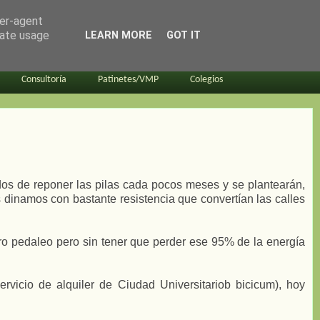
ser-agent
rate usage
LEARN MORE
GOT IT
Consultoría
Patinetes/VMP
Colegios
ados de reponer las pilas cada pocos meses y se plantearán,
as dinamos con bastante resistencia que convertían las calles
tro pedaleo pero sin tener que perder ese 95% de la energía
vicio de alquiler de Ciudad Universitariob bicicum), hoy