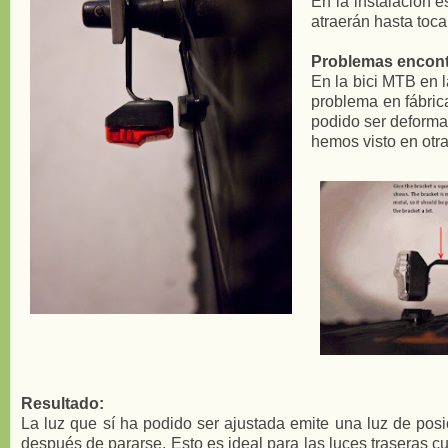
En la instalación e
atraerán hasta toca
Problemas encont
En la bici MTB en l
problema en fábrica
podido ser deformad
hemos visto en otr
Resultado:
La luz que sí ha podido ser ajustada emite una luz de posi
después de pararse. Esto es ideal para las luces traseras 