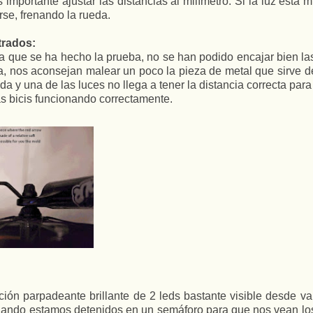
s importante ajustar las distancias al milímetro. Si la luz está
rse, frenando la rueda.
rados:
a que se ha hecho la prueba, no se han podido encajar bien las
, nos aconsejan malear un poco la pieza de metal que sirve de 
a y una de las luces no llega a tener la distancia correcta par
as bicis funcionando correctamente.
ción parpadeante brillante de 2 leds bastante visible desde 
cuando estamos detenidos en un semáforo para que nos vean lo