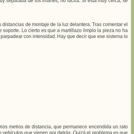
 muy separada de los imanes, no lucirá. Si está muy cerca, se
 distancias de montaje de la luz delantera. Tras comentar el
soporte. Lo cierto es que a martillazo limpio la pieza no ha
a parpadear con intensidad. Hay que decir que ese sistema lo
varios metros de distancia, que permanece encendida un rato
s vehículos que vienen por detrás. Quizá el problema es que