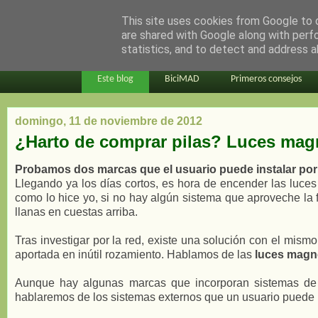
This site uses cookies from Google to d
en bici por madrid
are shared with Google along with perf
statistics, and to detect and address a
Este blog
BiciMAD
Primeros consejos
domingo, 11 de noviembre de 2012
¿Harto de comprar pilas? Luces magné
Probamos dos marcas que el usuario puede instalar por 
Llegando ya los días cortos, es hora de encender las luces
como lo hice yo, si no hay algún sistema que aproveche la fu
llanas en cuestas arriba.
Tras investigar por la red, existe una solución con el mis
aportada en inútil rozamiento. Hablamos de las
luces magn
Aunque hay algunas marcas que incorporan sistemas de il
hablaremos de los sistemas externos que un usuario puede in