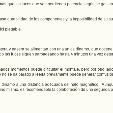
(más que las luces que van perdiendo potencia según se gastan
asa durabilidad de los componentes y la imposibilidad de su su
ici plegable.
antera y trasera se alimentan con una única dinamo, que obtien
ndo las luces siguen parpadeando hasta 4 minutos una vez dete
nados momentos puede dificultar el montaje, pero por otro lado
o no se ha parado a leerla previamente puede generar confusió
la dinamo a una distancia adecuada del halo magnético. Aunque
uno mismo, es recomendable la colaboración de una segunda pers