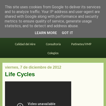
This site uses cookies from Google to deliver its services
en bici por madrid
and to analyze traffic. Your IP address and user-agent are
shared with Google along with performance and security
metrics to ensure quality of service, generate usage
statistics, and to detect and address abuse.
Este blog
BiciMAD
Primeros consejos
LEARN MORE
GOT IT
En bici al trabajo
Planos
Divulgación
Calidad del Aire
Consultoría
Patinetes/VMP
Colegios
viernes, 7 de diciembre de 2012
Life Cycles