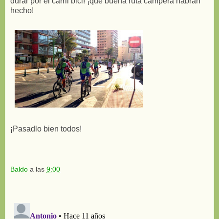
durar por el carril bici! ¡qué buena ruta campera habrán
hecho!
¡Pasadlo bien todos!
Baldo
a las
9:00