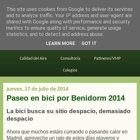
This site uses cookies from Google to deliver its services
en bici por madrid
and to analyze traffic. Your IP address and user-agent are
shared with Google along with performance and security
metrics to ensure quality of service, generate usage
statistics, and to detect and address abuse.
Este blog
BiciMAD
Primeros consejos
LEARN MORE
GOT IT
En bici al trabajo
Planos
Divulgación
Calidad del Aire
Consultoría
Patinetes/VMP
Colegios
jueves, 17 de julio de 2014
Paseo en bici por Benidorm 2014
La bici busca su sitio despacio, demasiado
despacio
Ahora que muchos estáis currando o pasando calor en
Madrid, aprovecho un rato de estos días playeros y