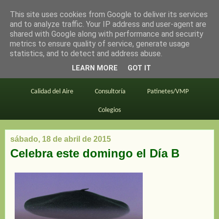
This site uses cookies from Google to deliver its services
en bici por madrid
and to analyze traffic. Your IP address and user-agent are
shared with Google along with performance and security
metrics to ensure quality of service, generate usage
statistics, and to detect and address abuse.
Este blog
BiciMAD
Primeros consejos
LEARN MORE
GOT IT
En bici al trabajo
Planos
Divulgación
Calidad del Aire
Consultoría
Patinetes/VMP
Colegios
sábado, 18 de abril de 2015
Celebra este domingo el Día B