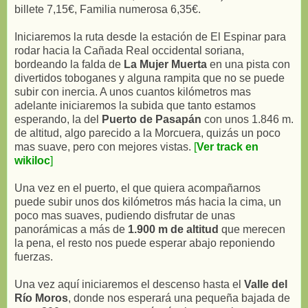
billete 7,15€, Familia numerosa 6,35€.
Iniciaremos la ruta desde la estación de El Espinar para
rodar hacia la Cañada Real occidental soriana,
bordeando la falda de
La Mujer Muerta
en una pista con
divertidos toboganes y alguna rampita que no se puede
subir con inercia. A unos cuantos kilómetros mas
adelante iniciaremos la subida que tanto estamos
esperando, la del
Puerto de Pasapán
con unos 1.846 m.
de altitud, algo parecido a la Morcuera, quizás un poco
mas suave, pero con mejores vistas.
[
Ver track en
wikiloc
]
Una vez en el puerto, el que quiera acompañarnos
puede subir unos dos kilómetros más hacia la cima, un
poco mas suaves, pudiendo disfrutar de unas
panorámicas a más de
1.900 m de altitud
que merecen
la pena, el resto nos puede esperar abajo reponiendo
fuerzas.
Una vez aquí iniciaremos el descenso hasta el
Valle del
Río Moros
, donde nos esperará una pequeña bajada de