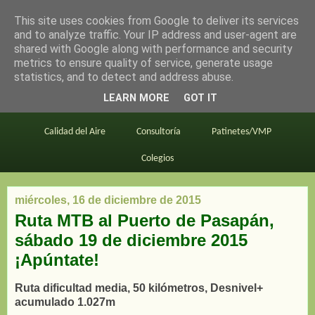
This site uses cookies from Google to deliver its services
en bici por madrid
and to analyze traffic. Your IP address and user-agent are
shared with Google along with performance and security
metrics to ensure quality of service, generate usage
statistics, and to detect and address abuse.
Este blog
BiciMAD
Primeros consejos
LEARN MORE
GOT IT
En bici al trabajo
Planos
Divulgación
Calidad del Aire
Consultoría
Patinetes/VMP
Colegios
miércoles, 16 de diciembre de 2015
Ruta MTB al Puerto de Pasapán,
sábado 19 de diciembre 2015
¡Apúntate!
Ruta dificultad media, 50 kilómetros, Desnivel+
acumulado 1.027m