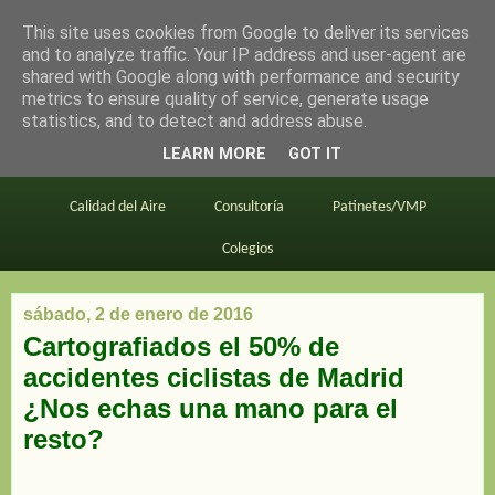
This site uses cookies from Google to deliver its services
en bici por madrid
and to analyze traffic. Your IP address and user-agent are
shared with Google along with performance and security
metrics to ensure quality of service, generate usage
statistics, and to detect and address abuse.
Este blog
BiciMAD
Primeros consejos
LEARN MORE
GOT IT
En bici al trabajo
Planos
Divulgación
Calidad del Aire
Consultoría
Patinetes/VMP
Colegios
sábado, 2 de enero de 2016
Cartografiados el 50% de
accidentes ciclistas de Madrid
¿Nos echas una mano para el
resto?