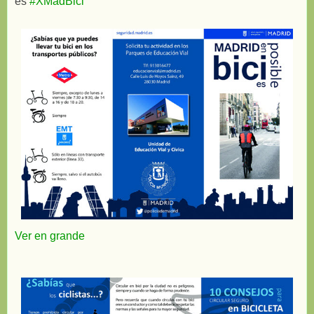
es
#XMadBici
Ver en grande