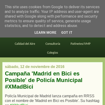
This site uses cookies from Google to deliver its services
en bici por madrid
and to analyze traffic. Your IP address and user-agent are
shared with Google along with performance and security
metrics to ensure quality of service, generate usage
statistics, and to detect and address abuse.
Este blog
BiciMAD
Primeros consejos
LEARN MORE
GOT IT
En bici al trabajo
Planos
Divulgación
Calidad del Aire
Consultoría
Patinetes/VMP
Colegios
sábado, 12 de noviembre de 2016
Campaña 'Madrid en Bici es
Posible' de Policía Municipal
#XMadBici
Policía Municipal de Madrid lanza campaña en RRSS
con el nombre de 'Madrid en Bici es Posible'. Su hashtag