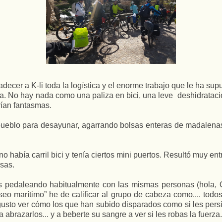
decer a K-li toda la logística y el enorme trabajo que le ha su
a. No hay nada como una paliza en bici, una leve deshidrataci
rían fantasmas.
pueblo para desayunar, agarrando bolsas enteras de madalenas 
o había carril bici y tenía ciertos mini puertos. Resultó muy en
sas.
s pedaleando habitualmente con las mismas personas (hola, 
paseo marítimo” he de calificar al grupo de cabeza como.... 
 gusto ver cómo los que han subido disparados como si les persi
 abrazarlos... y a beberte su sangre a ver si les robas la fuerza.