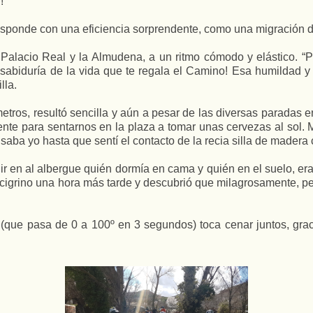
!
responde con una eficiencia sorprendente, como una migración 
Palacio Real y la Almudena, a un ritmo cómodo y elástico. 
sabiduría de la vida que te regala el Camino! Esa humildad y
lla.
tros, resultó sencilla y aún a pesar de las diversas paradas en 
nte para sentarnos en la plaza a tomar unas cervezas al sol.
a yo hasta que sentí el contacto de la recia silla de madera c
r en al albergue quién dormía en cama y quién en el suelo, er
cigrino una hora más tarde y descubrió que milagrosamente, pe
 (que pasa de 0 a 100º en 3 segundos) toca cenar juntos, graci