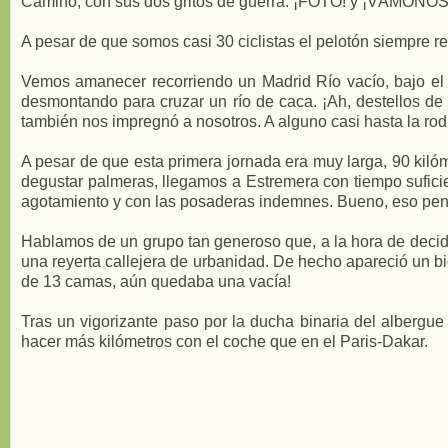
Camino, con sus dos gritos de guerra: ¡FOTO! y ¡VÁMONOS
A pesar de que somos casi 30 ciclistas el pelotón siempre 
Vemos amanecer recorriendo un Madrid Río vacío, bajo el 
desmontando para cruzar un río de caca. ¡Ah, destellos de 
también nos impregnó a nosotros. A alguno casi hasta la rodi
A pesar de que esta primera jornada era muy larga, 90 kilóme
degustar palmeras, llegamos a Estremera con tiempo suficie
agotamiento y con las posaderas indemnes. Bueno, eso pensab
Hablamos de un grupo tan generoso que, a la hora de decidi
una reyerta callejera de urbanidad. De hecho apareció un bi
de 13 camas, aún quedaba una vacía!
Tras un vigorizante paso por la ducha binaria del albergue
hacer más kilómetros con el coche que en el Paris-Dakar.