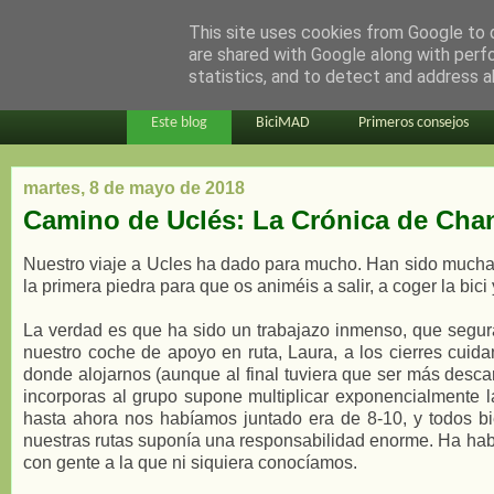
This site uses cookies from Google to d
en bici por madrid
are shared with Google along with perf
statistics, and to detect and address a
Este blog
BiciMAD
Primeros consejos
martes, 8 de mayo de 2018
Camino de Uclés: La Crónica de Cha
Nuestro viaje a Ucles ha dado para mucho. Han sido muchas
la primera piedra para que os animéis a salir, a coger la bici 
La verdad es que ha sido un trabajazo inmenso, que segura
nuestro coche de apoyo en ruta, Laura, a los cierres cuid
donde alojarnos (aunque al final
tu
v
iera que ser más desc
incorporas al grupo supone multiplicar exponencialmente la
hasta ahora nos habíamos juntado era de 8-10, y todos bi
nuestras rutas suponía una responsabilidad enorme. Ha hab
con gente a la que ni siquiera conocíamos.