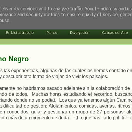
eliver its services and to analyze traffic. Your IP address and u
ormance and security metrics to ensure quality of service, gene
buse.
En bici al trabajo
Planos
Divulgación
Calidad del Aire
no Negro
 las experiencias, algunas de las cuales os hemos contado e
y descubrir otra forma de viajar, de vivir los paisajes.
mente no habríamos sacado adelante sin la colaboración de m
ando de todos. Muchas horas estudiando el recorrido, buscando
artando donde no se podía). Los que ya tenemos algún Camin
 dificultad de gestión: Alojamientos, comidas, averías, ritmo
en conocidos, guiar y gestionar un grupo de 27 personas, al
ido más de un momento de duda...."¡La que has liado pollito!"