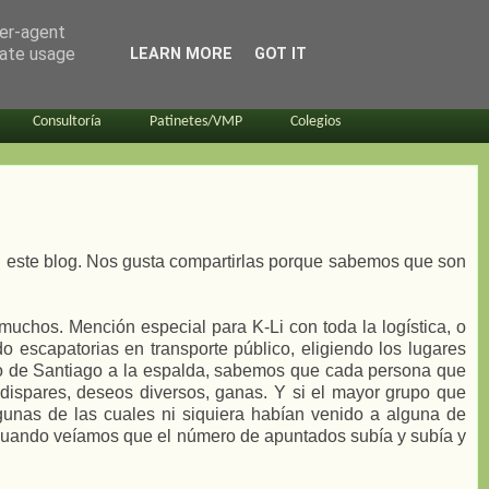
ser-agent
rate usage
LEARN MORE
GOT IT
Consultoría
Patinetes/VMP
Colegios
n este blog. Nos gusta compartirlas porque sabemos que son
uchos. Mención especial para K-Li con toda la logística, o
 escapatorias en transporte público, eligiendo los lugares
o de Santiago a la espalda, sabemos que cada persona que
s dispares, deseos diversos, ganas. Y si el mayor grupo que
gunas de las cuales ni siquiera habían venido a alguna de
 cuando veíamos que el número de apuntados subía y subía y