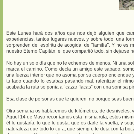
Este Lunes hará dos años que nos dejó alguien que cambi
experiencias, tantos lugares nuevos, y sobre todo, una form
sorprenden del espíritu de acogida, de "familia". Y no es m
nuestro Eterno Capitán, el que compartió todo, sin dejarse 
No hay un solo día que no le echemos de menos. Ni una sol
marca el camino. Como decía un amigo este sábado, so
una fuerza interior que no asoma por su cuerpo enclenque y 
tu lado cuando lo estabas pasando mal, ralentizar el ritmo
acabada la ruta se ponía a "cazar flacas" con una sonrisa pic
Esa clase de personas que te quieren, no porque seas bueno
Otra semana os hablaremos de kilómetros, de desniveles, y d
Aquel 14 de Mayo recorríamos esta misma ruta, estos mismo
él le gustaría, lo que le gusta, que es darle la vuelta, y se
naturaleza que todo lo cura, que siempre te deja con la bo