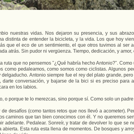
o nuestras vidas. Nos dejaron su presencia, y sus abrazos
a distinta de entender la bicicleta, y la vida. Los que hoy vie
ás que el eco de un sentimiento, el que otros tuvimos al ser 
nada atrás. Sin pudor ni vergüenza. Tiempo, dedicación, y amor,
a ruta que no pensemos "¿Qué habría hecho Antonio?". Como un
mos como pedaleamos, como somos como ci
clistas. Algunos p
delgaducho. Antonio siempre fue el rey del plato grande, pero
, darte conversación, y bajarse de la bici si es preciso para
ara en los labios.
, o porque te lo merezcas, sino porque sí. Como solo un padre
e desafíos (como tantos retos que nos llevó a acometer). Pero
s caminos que tan bien conocimos con él. Y no queremos sent
guir adelante. Pedalear. Sonreír, y tratar de devolver lo que se n
ca abierta. Esta ruta esta llena de momentos. De bosques y arr