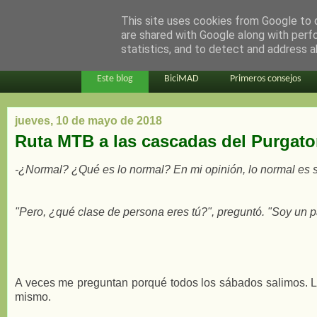
This site uses cookies from Google to d
en bici por madrid
are shared with Google along with perf
statistics, and to detect and address a
Este blog
BiciMAD
Primeros consejos
jueves, 10 de mayo de 2018
Ruta MTB a las cascadas del Purgato
-¿Normal? ¿Qué es lo normal? En mi opinión, lo normal es só
"Pero, ¿qué clase de persona eres tú?", preguntó. "Soy un 
A veces me preguntan porqué todos los sábados salimos. Llu
mismo.