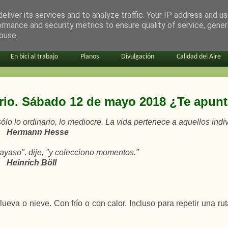
eliver its services and to analyze traffic. Your IP address and u
ormance and security metrics to ensure quality of service, gene
buse.
En bici al trabajo
Planos
Divulgación
Calidad del Aire
rio. Sábado 12 de mayo 2018 ¿Te apun
lo lo ordinario, lo mediocre. La vida pertenece a aquellos indi
Hermann Hesse
payaso", dije, "y colecciono momentos."
Heinrich Böll
eva o nieve. Con frío o con calor. Incluso para repetir una 