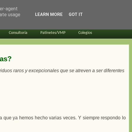
ser-agent
rate usage
LEARN MORE
GOT IT
Consultoría
Patinetes/VMP
Colegios
tas?
viduos raros y excepcionales que se atreven a ser diferentes
ruta que ya hemos hecho varias veces. Y siempre respondo lo