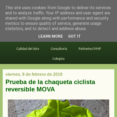
This site uses cookies from Google to deliver its services
en bici por madrid
and to analyze traffic. Your IP address and user-agent are
shared with Google along with performance and security
metrics to ensure quality of service, generate usage
statistics, and to detect and address abuse.
Este blog
BiciMAD
Primeros consejos
LEARN MORE
GOT IT
En bici al trabajo
Planos
Divulgación
Calidad del Aire
Consultoría
Patinetes/VMP
Colegios
viernes, 8 de febrero de 2019
Prueba de la chaqueta ciclista
reversible MOVA