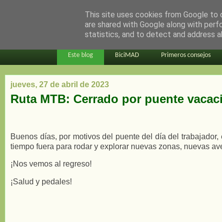
This site uses cookies from Google to d
en bici por madrid
are shared with Google along with perf
statistics, and to detect and address a
Este blog
BiciMAD
Primeros consejos
jueves, 27 de abril de 2023
Ruta MTB: Cerrado por puente vacac
Buenos días, por motivos del puente del día del trabajador,
tiempo fuera para rodar y explorar nuevas zonas, nuevas av
¡Nos vemos al regreso!
¡Salud y pedales!