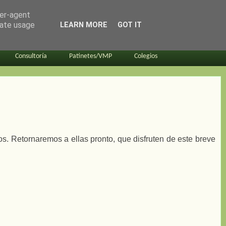
ser-agent
rate usage
LEARN MORE
GOT IT
Consultoría
Patinetes/VMP
Colegios
os. Retornaremos a ellas pronto, que disfruten de este breve