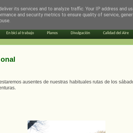
eliver its services and to analyze traffic. Your IP address and u
ormance and security metrics to ensure quality of service, gene
buse.
En bici al trabajo
Planos
Divulgación
Calidad del Aire
ional
 estaremos ausentes de nuestras habituales rutas de los sábad
enturas.