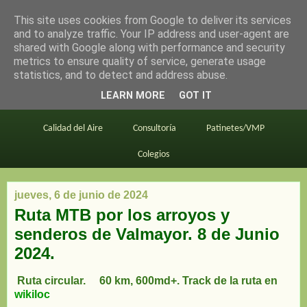
This site uses cookies from Google to deliver its services
en bici por madrid
and to analyze traffic. Your IP address and user-agent are
shared with Google along with performance and security
metrics to ensure quality of service, generate usage
statistics, and to detect and address abuse.
Este blog
BiciMAD
Primeros consejos
LEARN MORE
GOT IT
En bici al trabajo
Planos
Divulgación
Calidad del Aire
Consultoría
Patinetes/VMP
Colegios
jueves, 6 de junio de 2024
Ruta MTB por los arroyos y
senderos de Valmayor. 8 de Junio
2024.
Ruta circular.
60 km, 600md+. Track de la ruta en
wikiloc