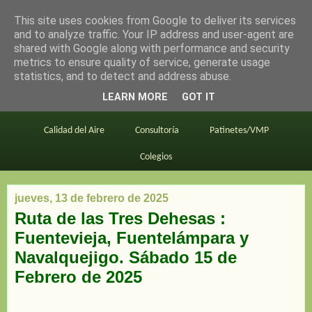
This site uses cookies from Google to deliver its services
en bici por madrid
and to analyze traffic. Your IP address and user-agent are
shared with Google along with performance and security
metrics to ensure quality of service, generate usage
statistics, and to detect and address abuse.
Este blog
BiciMAD
Primeros consejos
LEARN MORE
GOT IT
En bici al trabajo
Planos
Divulgación
Calidad del Aire
Consultoría
Patinetes/VMP
Colegios
jueves, 13 de febrero de 2025
Ruta de las Tres Dehesas :
Fuentevieja, Fuentelámpara y
Navalquejigo. Sábado 15 de
Febrero de 2025