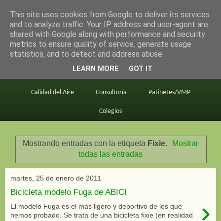
This site uses cookies from Google to deliver its services
en bici por madrid
and to analyze traffic. Your IP address and user-agent are
shared with Google along with performance and security
metrics to ensure quality of service, generate usage
statistics, and to detect and address abuse.
Este blog
BiciMAD
Primeros consejos
LEARN MORE
GOT IT
En bici al trabajo
Planos
Divulgación
Calidad del Aire
Consultoría
Patinetes/VMP
Colegios
Mostrando entradas con la etiqueta
Fixie
.
Mostrar
todas las entradas
martes, 25 de enero de 2011
Bicicleta modelo Fuga de ABICI
›
El modelo Fuga es el más ligero y deportivo de los que
hemos probado. Se trata de una bicicleta fixie (en realidad