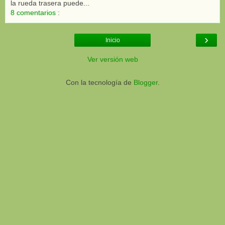
la rueda trasera puede...
8 comentarios :
›
Inicio
Ver versión web
Con la tecnología de
Blogger
.