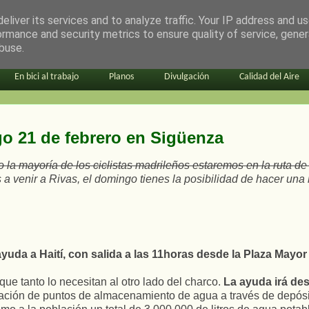
eliver its services and to analyze traffic. Your IP address and u
ormance and security metrics to ensure quality of service, gene
buse.
En bici al trabajo
Planos
Divulgación
Calidad del Aire
go 21 de febrero en Sigüenza
 la mayoría de los ciclistas madrileños estaremos en la ruta de
 venir a Rivas, el domingo tienes la posibilidad de hacer una 
yuda a Haití, con salida a las 11horas desde la Plaza Mayo
ue tanto lo necesitan al otro lado del charco.
La ayuda irá des
alación de puntos de almacenamiento de agua a través de depósit