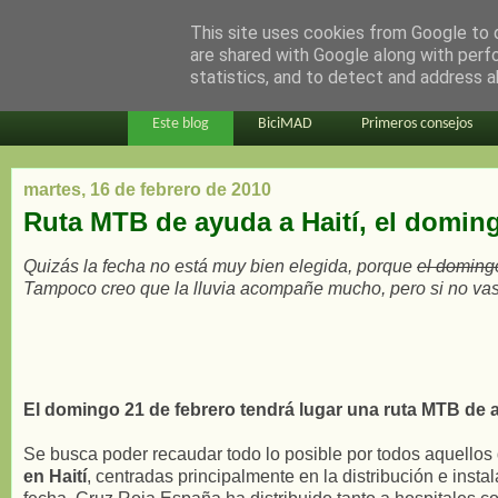
This site uses cookies from Google to d
en bici por madrid
are shared with Google along with perf
statistics, and to detect and address a
Este blog
BiciMAD
Primeros consejos
martes, 16 de febrero de 2010
Ruta MTB de ayuda a Haití, el domin
Quizás la fecha no está muy bien elegida, porque
el domingo
Tampoco creo que la lluvia acompañe mucho, pero si no vas a
El domingo 21 de febrero tendrá lugar una ruta MTB de a
Se busca poder recaudar todo lo posible por todos aquellos q
en Haití
, centradas principalmente en la distribución e inst