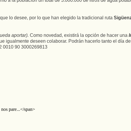
omo a la población un total de 3.000.000 de litros de agua pota
que lo desee, por lo que han elegido la tradicional ruta
Sigüenz
ueda aportar).
Como novedad, existirá la opción de hacer una
I
e igualmente deseen colaborar. Podrán hacerlo tanto el día de la
032 0010 90 3000269813