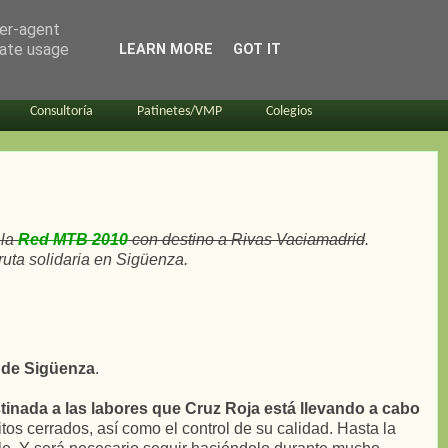
ser-agent
rate usage
LEARN MORE
GOT IT
Consultoría
Patinetes/VMP
Colegios
 la
Red MTB 2010
con destino a Rivas Vaciamadrid
.
ruta solidaria en Sigüenza.
r de Sigüenza
.
tinada a las labores que Cruz Roja está llevando a cabo
os cerrados, así como el control de su calidad. Hasta la