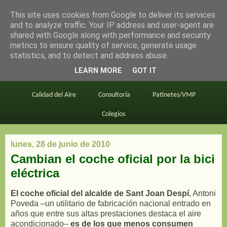
This site uses cookies from Google to deliver its services
en bici por madrid
and to analyze traffic. Your IP address and user-agent are
shared with Google along with performance and security
metrics to ensure quality of service, generate usage
statistics, and to detect and address abuse.
Este blog
BiciMAD
Primeros consejos
LEARN MORE
GOT IT
En bici al trabajo
Planos
Divulgación
Calidad del Aire
Consultoría
Patinetes/VMP
Colegios
lunes, 28 de junio de 2010
Cambian el coche oficial por la bici
eléctrica
El coche oficial del alcalde de Sant Joan Despí
, Antoni
Poveda –un utilitario de fabricación nacional entrado en
años que entre sus altas prestaciones destaca el aire
acondicionado–
es de los que menos consumen