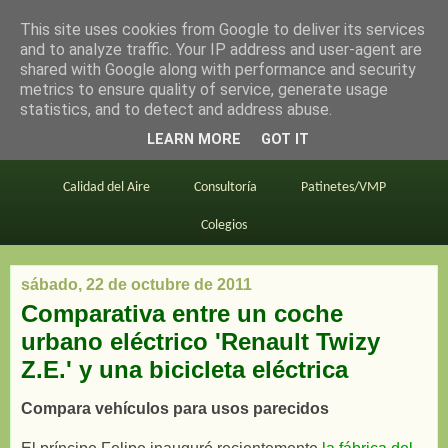
This site uses cookies from Google to deliver its services
en bici por madrid
and to analyze traffic. Your IP address and user-agent are
shared with Google along with performance and security
metrics to ensure quality of service, generate usage
statistics, and to detect and address abuse.
Este blog
BiciMAD
Primeros consejos
LEARN MORE
GOT IT
En bici al trabajo
Planos
Divulgación
Calidad del Aire
Consultoría
Patinetes/VMP
Colegios
sábado, 22 de octubre de 2011
Comparativa entre un coche
urbano eléctrico 'Renault Twizy
Z.E.' y una bicicleta eléctrica
Compara vehículos para usos parecidos