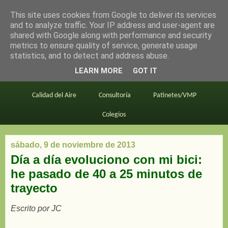
This site uses cookies from Google to deliver its services
en bici por madrid
and to analyze traffic. Your IP address and user-agent are
shared with Google along with performance and security
metrics to ensure quality of service, generate usage
statistics, and to detect and address abuse.
Este blog
BiciMAD
Primeros consejos
LEARN MORE
GOT IT
En bici al trabajo
Planos
Divulgación
Calidad del Aire
Consultoría
Patinetes/VMP
Colegios
sábado, 9 de noviembre de 2013
Día a día evoluciono con mi bici:
he pasado de 40 a 25 minutos de
trayecto
Escrito por JC