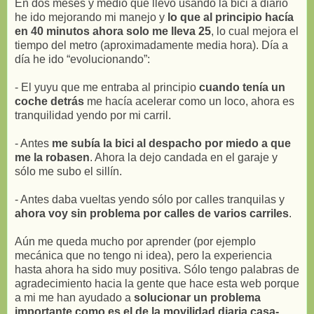
En dos meses y medio que llevo usando la bici a diario
he ido mejorando mi manejo y
lo que al principio hacía
en 40 minutos ahora solo me lleva 25
, lo cual mejora el
tiempo del metro (aproximadamente media hora). Día a
día he ido “evolucionando”:
- El yuyu que me entraba al principio
cuando tenía un
coche detrás
me hacía acelerar como un loco, ahora es
tranquilidad yendo por mi carril.
- Antes
me subía la bici al despacho por miedo a que
me la robasen
. Ahora la dejo candada en el garaje y
sólo me subo el sillín.
- Antes daba vueltas yendo sólo por calles tranquilas y
ahora voy sin problema por calles de varios carriles
.
Aún me queda mucho por aprender (por ejemplo
mecánica que no tengo ni idea), pero la experiencia
hasta ahora ha sido muy positiva. Sólo tengo palabras de
agradecimiento hacia la gente que hace esta web porque
a mi me han ayudado a
solucionar un problema
importante como es el de la movilidad diaria casa-