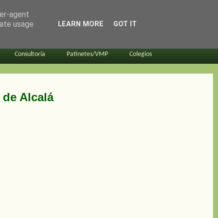
ser-agent
rate usage
LEARN MORE
GOT IT
Consultoría
Patinetes/VMP
Colegios
 de Alcalá