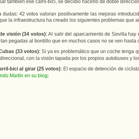
r también ese carril-bici, se decidió hacerlo de doble direcció
 dudas: 42 votos valoran positivamente las mejoras introducid
ue la infraestructura ha creado los siguientes problemas que an
de visión (34 votos):
Al salir del aparcamiento de Sevilla hay 
an tan pegadas al bordillo que en muchos casos no se ven hasta 
Cubas (33 votos):
Si ya es problemático que un coche tenga que
direccional, con la visión tapada por los propios autobuses y lo
l-bici al girar (25 votos):
El espacio de detención de ciclist
do Martín en su blog
: