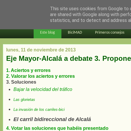
This site uses cookies from Google to d
en bici por madrid
are shared with Google along with perf
statistics, and to detect and address a
Este blog
BiciMAD
Primeros consejos
lunes, 11 de noviembre de 2013
Eje Mayor-Alcalá a debate 3. Proponer
1. Aciertos y errores
2. Valorar los aciertos y errores
3. Soluciones
Bajar la velocidad del tráfico
Las glorietas
La invasión de los carriles-bici
El carril bidireccional de Alcalá
4. Votar las soluciones que habéis presentado