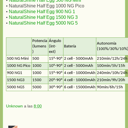
•
NaturalShine Half Egg 500 NG Mini
• NaturalShine Half Egg 1000 NG Pico
•
NaturalShine Half Egg 900 NG 1
•
NaturalShine Half Egg 1500 NG 3
•
NaturalShine Half Egg 5000 NG 5
Potencia
Ángulo
Autonomía
(lumens
(int-
Batería
(100%/30%/10%
)
ext)
500 NG Mini
500
15°-90°
2 cell - 5000mAh
210min/12h/24h
1000 NG Pico
1000
10°-90°
2 cell - 5000mAh
100min/5h/15h
900 NG1
1000
15°-90°
4 cell - 10000mAh
240min/10h/24h
1500 NG3
1500
20°-90°
4 cell - 10000mAh
210min/9h/20h
5000 NG5
5000
30°-90°
6 cell - 15000mAh
90min/6h/15h
Unknown
a las
8:00