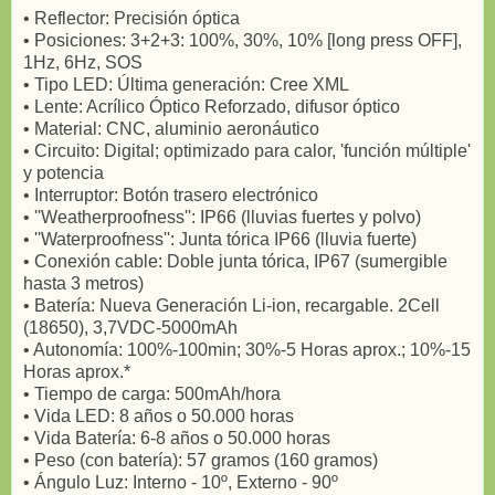
• Reflector: Precisión óptica
• Posiciones: 3+2+3: 100%, 30%, 10% [long press OFF],
1Hz, 6Hz, SOS
• Tipo LED: Última generación: Cree XML
• Lente: Acrílico Óptico Reforzado, difusor óptico
• Material: CNC, aluminio aeronáutico
• Circuito: Digital; optimizado para calor, 'función múltiple'
y potencia
• Interruptor: Botón trasero electrónico
• ''Weatherproofness'': IP66 (lluvias fuertes y polvo)
• ''Waterproofness'': Junta tórica IP66 (lluvia fuerte)
• Conexión cable: Doble junta tórica, IP67 (sumergible
hasta 3 metros)
• Batería: Nueva Generación Li-ion, recargable. 2Cell
(18650), 3,7VDC-5000mAh
• Autonomía: 100%-100min; 30%-5 Horas aprox.; 10%-15
Horas aprox.*
• Tiempo de carga: 500mAh/hora
• Vida LED: 8 años o 50.000 horas
• Vida Batería: 6-8 años o 50.000 horas
• Peso (con batería): 57 gramos (160 gramos)
• Ángulo Luz: Interno - 10º, Externo - 90º