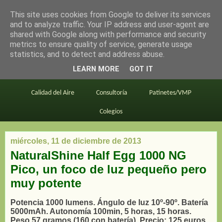
This site uses cookies from Google to deliver its services
en bici por madrid
and to analyze traffic. Your IP address and user-agent are
shared with Google along with performance and security
metrics to ensure quality of service, generate usage
statistics, and to detect and address abuse.
Este blog
BiciMAD
Primeros consejos
LEARN MORE
GOT IT
En bici al trabajo
Planos
Divulgación
Calidad del Aire
Consultoría
Patinetes/VMP
Colegios
miércoles, 11 de diciembre de 2013
NaturalShine Half Egg 1000 NG
Pico, un foco de luz pequeño pero
muy potente
Potencia 1000 lumens. Ángulo de luz 10º-90º. Batería
5000mAh. Autonomía 100min, 5 horas, 15 horas.
Peso 57 gramos (160 con batería). Precio: 125 euros