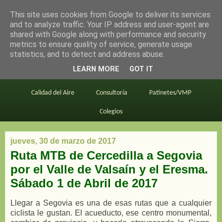
This site uses cookies from Google to deliver its services
en bici por madrid
and to analyze traffic. Your IP address and user-agent are
shared with Google along with performance and security
metrics to ensure quality of service, generate usage
statistics, and to detect and address abuse.
Este blog
BiciMAD
Primeros consejos
LEARN MORE
GOT IT
En bici al trabajo
Planos
Divulgación
Calidad del Aire
Consultoría
Patinetes/VMP
Colegios
jueves, 30 de marzo de 2017
Ruta MTB de Cercedilla a Segovia
por el Valle de Valsaín y el Eresma.
Sábado 1 de Abril de 2017
Llegar a Segovia es una de esas rutas que a cualquier
ciclista le gustan. El acueducto, ese centro monumental,