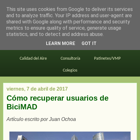
This site uses cookies from Google to deliver its services
en bici por madrid
and to analyze traffic. Your IP address and user-agent are
shared with Google along with performance and security
metrics to ensure quality of service, generate usage
statistics, and to detect and address abuse.
Este blog
BiciMAD
Primeros consejos
LEARN MORE
GOT IT
En bici al trabajo
Planos
Divulgación
Calidad del Aire
Consultoría
Patinetes/VMP
Colegios
viernes, 7 de abril de 2017
Cómo recuperar usuarios de
BiciMAD
Artículo escrito por Juan Ochoa