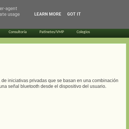
ser-agent
rate usage
LEARN MORE
GOT IT
Consultoría
Patinetes/VMP
Colegios
a de iniciativas privadas que se basan en una combinación
na señal bluetooth desde el dispositivo del usuario.