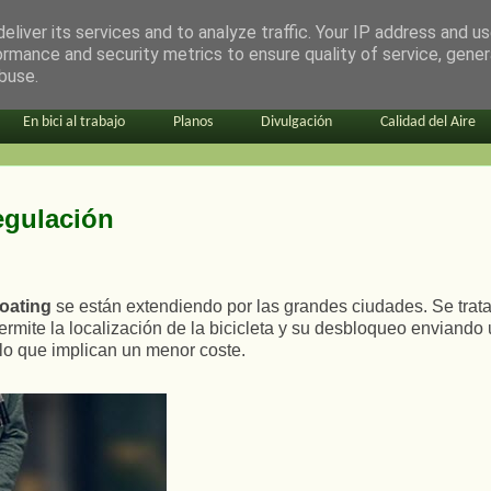
eliver its services and to analyze traffic. Your IP address and u
ormance and security metrics to ensure quality of service, gene
buse.
En bici al trabajo
Planos
Divulgación
Calidad del Aire
regulación
loating
se están extendiendo por las grandes ciudades. Se trat
mite la localización de la bicicleta y su desbloqueo enviando u
lo que implican un menor coste.