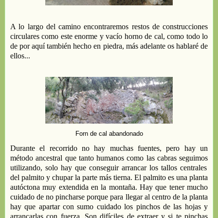
A lo largo del camino
encontraremos
restos de
construcciones
circulares como este
enorme y vacío horno de cal, como todo lo
de por aquí también hecho en piedra, más adelante os hablaré de
ellos
...
Forn de cal abandonado
Durante el recorrido no hay muchas fuentes, pero hay un
método ancestral que tanto humanos como las cabras s
eguimos
utilizando
, solo hay que
conseguir arrancar los tallos centrales
del palmito y
chupar la parte más tierna
. El palmito es
u
na planta
autóctona
muy extendida en la montaña
. Hay que tener mucho
cuidado de no pincharse porque
para llegar al centro de la planta
hay que apartar con sumo cuidado los pinchos de las hojas
y
arrancarlas
con fuerza
. Son difíciles de extraer
y
si te pinchas