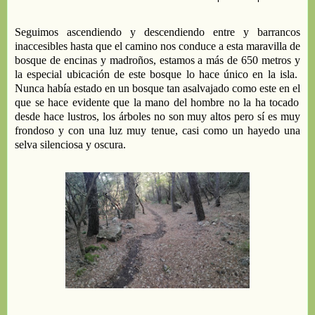
S
eguimos
ascendiendo y descendiendo
entre y barrancos
inaccesibles
h
asta que el camino
nos
conduce
a
esta maravilla de
bosque de encinas y madroños
, estamos a más de 650 metros y
la especial ubicación de este bosque lo hace único en la isla.
Nunca había estado en un
bosque
tan asalvajado
como este
en el
que
se hace evidente que
la mano del hombre n
o la ha tocado
desde hace lustros
,
los árboles no son muy altos
pero sí
es
muy
frondoso
y con una luz muy tenue,
casi como un hayedo
una
selva silenciosa y oscura.