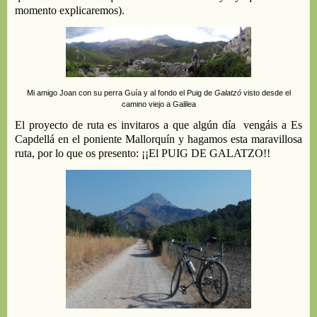
momento explicaremos)
.
Mi amigo Joan con su perra Guía y al fondo el
Puig
de
Galatzó
visto desde el
camino viejo a Galilea
El proyecto de ruta es
invitaros a que algún día
vengáis a
Es
Cap
d
ellá
en el poniente
Mallorquín
y
hagamos esta
maravillosa
ruta, por lo que os presento
:
¡¡
El
PUIG DE GALATZ
O!!