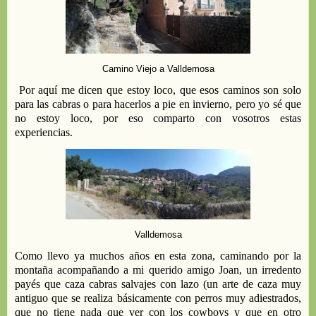
Camino Viejo a Valldemosa
Por aquí m
e dicen que estoy loc
o
, que esos caminos son solo
para
las
cabras o
para
hacerlos a pie
en invierno
, pero yo s
é
que
no estoy loco,
por eso comparto con vosotros estas
experiencias
.
Valldemosa
Como llevo
ya muchos años en esta zona,
caminando por la
montaña acompañando a
mi
querido amigo Joan,
un
irredento
payés que
caza cabras
salvajes con lazo
(un arte
de caza muy
antiguo
que se realiza básicamente con perros muy adiestrados,
que
no tiene nada que ver con los co
wboys y que en otro