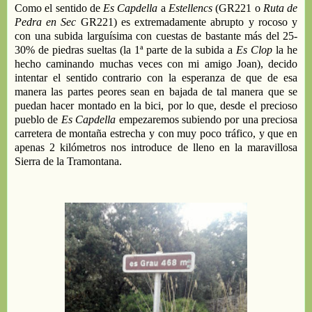
Como el
sentido de
Es
Capdella
a
Estellencs
(GR221
o
Ruta de
Pedra
en
Sec
GR221
)
es
extremadamente abrupto y rocoso
y
con
una subida
larguísima
con
cuestas de bastante más del 25
-
30
%
de piedras sueltas
(
la
1ª parte de la subida a
Es
Clop
la he
hecho caminando muchas
veces con mi amigo Joan
)
,
decido
intentar el sentido contrario con la esperanza
de q
ue de
esa
manera
las partes peores sean en bajada de tal manera que
se
puedan
hacer
montado
en la bici, por lo que
, desde el precioso
pueblo de
Es
Capdella
empez
aremos subiendo
por
una
preciosa
carretera
de montaña estrecha y con muy poco tráfico,
y
que
en
apenas 2 kilómetros nos introduce de lleno en la
maravillosa
Sierra de la Tramontana.