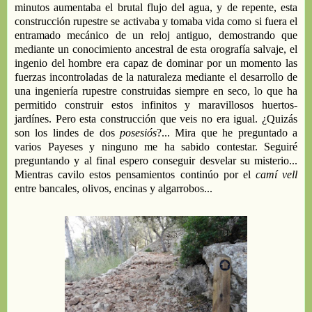
minutos aumentaba
el brutal flujo del agua,
y
de repente
,
esta
construcción rupestre
se activaba
y tomaba vida
como si
fuera el
entramado mecánico de un
reloj
antiguo, demostrando que
mediante un conocimiento
ancestral
de esta orografía salvaje, el
ingenio del hombre era capaz de dominar
por un momento las
fuerzas incontroladas de la naturaleza mediante el desarrollo de
una ingeniería rupestre
construidas
siempre
en seco,
lo que ha
permitido construir
estos
infinitos y maravillosos
huerto
s
-
jardín
es
. P
ero esta
construcción
que veis
no era igual.
¿Quizás
s
on los lindes de dos
posesiós
?... Mira que he preguntado a
varios Payeses y ninguno me ha
sabido contestar. Seguiré
preguntando y al final
espero conseguir
desvelar su misterio...
Mientras cavilo estos pensamientos c
ontinúo por
el
camí vell
entre bancales, olivos, encinas y algarrobos...