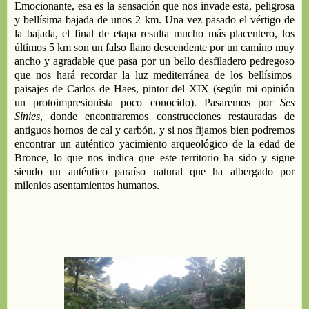
Emocionante, esa es la
sensación que nos invade esta
,
peligrosa
y bellísima
bajada de unos 2
km
.
Una vez p
asado el
vértigo
de
la bajada, e
l
final de etapa
resulta
mucho más placentero
,
los
últimos 5 km son un falso llano
descendente
por
un camino muy
ancho y agradable
que pasa por un
bello
desfiladero
pedregoso
que nos
hará
recordar la luz mediterránea de los bellísimos
paisajes de Carlos de Haes, pintor del XIX
(según mi opinión
un protoimpresionista poco conocido).
Pasaremos por
Ses
Sinies
, donde encontraremos
construcciones
restaurad
a
s
de
antiguos hornos de cal y carbón
, y s
i nos fijamos bien
podremos
encontrar
un
auténtico
yacimiento
arqueológico
de la edad de
Bronce
,
lo que nos indica que este territorio ha sido y sigue
siendo
un auténtico paraíso natural
que ha albergado por
milenios asentamientos humanos
.