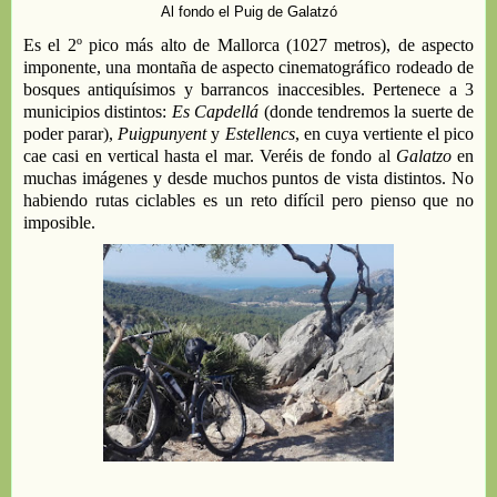
Al fondo el Puig de Galatzó
Es
el 2º pico más alto de Mallorca (1027 metros),
de aspecto
imponente,
una montaña de aspecto
cinematográ
fico rodeado
de
bosques antiquísimos y barrancos
inaccesibles
. P
ertenec
e
a 3
municipios distintos:
Es
Capdellá
(
donde
ten
dr
emos la suerte de
poder parar
),
Puigpunyent
y
Estellencs
,
en cuya vertiente el pico
cae casi en vertical hasta el mar
. V
eréis de fondo
al
Galatzo
en
muchas imágenes
y
desde muchos puntos de vista distintos.
No
habiendo rutas
cicl
ables
es u
n reto
difícil
pero pienso que no
imposible
.