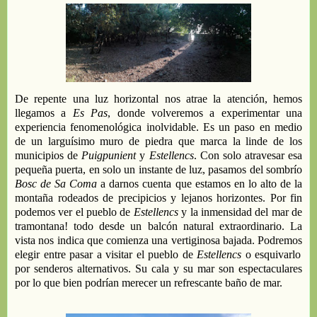
De repente una luz horizontal nos atrae la atención, hemos
l
legamos a
E
s
Pas
, donde volveremos a experimentar un
a
experiencia
fenomenológic
a
inolvidable.
Es u
n paso en medio
de un larguísimo muro de piedra que marca la linde de los
municipios de
Puigpunient
y
Estellencs
.
Con solo atravesar esa
pequeña puerta, e
n solo un instante
de luz,
pasamos del
sombrío
Bosc de Sa Coma
a
darnos cuenta que estamos en lo alto de la
montaña rodeados de precipicios y lejanos horizontes
. P
or
fin
podemos ver
el pueblo de
Estellencs
y la inmensidad del mar de
tramontana! todo desde un balcón natural extraordinario. La
vista nos indica que
comienza una vertiginosa bajada
.
P
od
r
emos
elegir entre
pasar a visitar
el pueblo de
Estellencs
o
esquivarlo
por senderos alternativos
.
Su cala y su mar son espectaculares
por lo que bien podrían merecer un refrescante baño de mar.