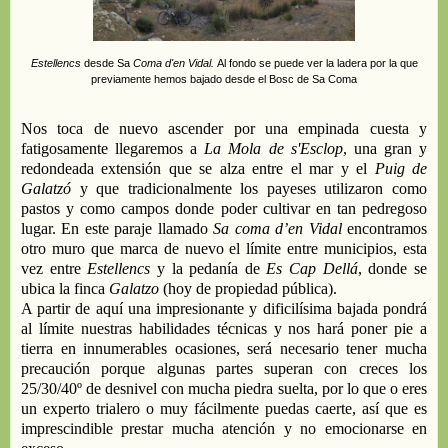
Estellencs
desde Sa
Coma d'en Vidal.
Al fondo se puede ver la ladera por la que
previamente hemos bajado desde el
Bosc de Sa Coma
Nos toca de nuevo a
scend
er
por una empinada cuesta
y
fatigosamente
llega
remos a
La Mola de s'Esclop
,
una
gran
y
redondeada
extensión
que
se alza entre
el
mar y el
Puig de
Galatzó
y que tradicionalmente los payeses utilizaron como
pastos y como campos donde poder cultivar en tan pedregoso
lugar
.
E
n e
ste paraje
llamado
Sa coma d
’
en Vidal
encontramos
otro muro que
marca
de nuevo
el límite
entre
municipios, esta
vez entre
Estellencs
y
la pedanía
de
Es Cap Dellá
, donde se
ubica
la finca
Galat
z
o
(hoy de propiedad pública).
A partir de aquí una impresionante
y
dificilísima bajada
pondrá
al límite nuestras habilidades técnicas y nos
hará poner pie a
tierra en innumerables ocasiones,
será
necesario tener mucha
precaución porque algunas partes superan con creces los
25/30/40º de desnivel con mucha piedra suelta, por lo que o eres
un experto trialero o
muy
fácilmente puedas caerte, así que
es
imprescindible
prestar mucha atención y no em
o
cionarse
en