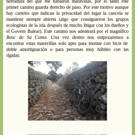
herradura del que me hablaron
maravillas
,
por lo
tanto
este
primer
camino guarda
derecho
de paso
. P
or este
motivo
aunque
hay carteles que indican la privacidad del lugar la cancela se
mantiene siempre abierta (algo que consiguieron los grupos
ecologistas de la isla después de mucho litigar con los dueños y
el
G
overn
Balear
).
Este camino nos
adentrará
por el magnífico
Bosc
de Sa Coma
.
Una vez dentro nos empezaremos a
enc
ontrar
estas maravillas
solo apto para montar con bicis de
doble amortiguación
o para personas muy hábiles con las
rígidas
: