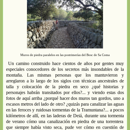
Muros de piedra
paralelos en las postrimerías del
Bosc
de Sa Coma
Un camino construido hace cientos
de años
por
gentes
muy
especiales
conocedores de los secretos más insondables de la
montaña
. Las mismas
personas que
l
os
mantuvieron
y
arreglaron a lo largo de los siglos con técnicas ancestrales de
talla y colocación
de la
piedra
en seco ¿
qué hi
storias
y
personajes
habrán
transitados por ellos
?
...
y
viendo estas dos
fotos de aquí arriba
¿porqué hacer
dos
muros tan gordos, uno
a
escasos metros de
l lado de otro? ¿quizás para canalizar las aguas
en
las
feroces y ruidosas
tormentas
de la T
ramuntana?... a pocos
kilómetros de allí
,
en las laderas de Deiá
,
durante una torment
a
de verano cómo una canalización en piedra de una torrentera
que siempre había visto seca
,
pude ver
c
ó
mo
en cuestión de