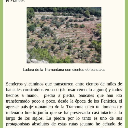
el
Francés
.
Ladera de la Tramuntana con cientos de bancales
S
enderos
y caminos
que transcurren entre
cientos de miles de
bancales
construidos en seco
(sin usar cemento alguno
) y todos
hechos a mano
, piedra a piedra
,
bancales
que han
ido
transformado
poco a poco,
desde la época de los
F
enicios
, el
agreste
paisaje
romántico
de la Tramontana
en un inmenso y
milenario huerto-jardín que se ha preservado casi intacto a lo
largo de los siglos
. La piedra por lo tanto es uno de sus
protagonistas absolutos
de estas rutas
¡
cuanto
he echado
de