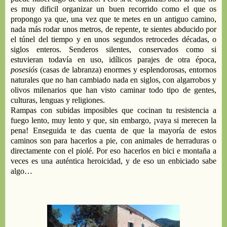
es muy
dificil
organizar
un buen recorrido como el que os
propongo ya que
,
una vez que te metes en un
antiguo camino
,
nada más
rodar unos metros
,
de repente
,
te sientes
abducido por
el túnel del tiempo
y en unos segundos retrocedes
décadas
,
o
siglos
enteros
.
S
enderos
silentes,
conservados
como si
estuvieran todavía en uso
,
idílicos
parajes de otra época,
posesiós
(casas de labranza
)
enormes y
esplendorosas
,
entornos
naturales
que no han cambiado nada en siglos,
con
algarrobos y
olivos milenarios que han visto caminar todo tipo de
gentes,
culturas,
lenguas y religiones.
Rampas con s
ubidas
imposibles que cocinan tu resistencia a
fuego lento, muy lento
y
que
,
sin embargo
,
¡vaya si
merecen la
pena!
Enseguida te das cuenta de que
la mayoría de
estos
caminos son para hacerlos a pie, con
animales de herraduras o
directamente
con el piolé.
P
o
r eso hacerlos en bici
e
montaña a
veces es una auténtica heroicidad
, y de eso un
enbiciado
sabe
algo…