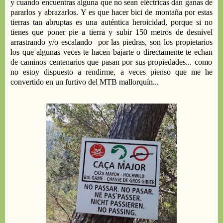
y cuando
encuentras
alg
u
na
que no
sean
eléctricas dan ganas de
pararlos y
abrazarlos
. Y es que h
acer bici de montaña por estas
tierras
tan abruptas
es una auténtica heroicidad, porque si no
tienes que poner pie a tierra
y subir 150 metros de desnivel
arrastrando y/o
escalando
por
las piedras, son los propietarios
los que algunas veces te hacen bajarte
o directamente te echan
de caminos centenarios que pasan por sus propiedades...
como
no estoy dispuesto a rendirme,
a
veces pienso que me he
convertido en un furtivo del MTB
mallorqu
ín...