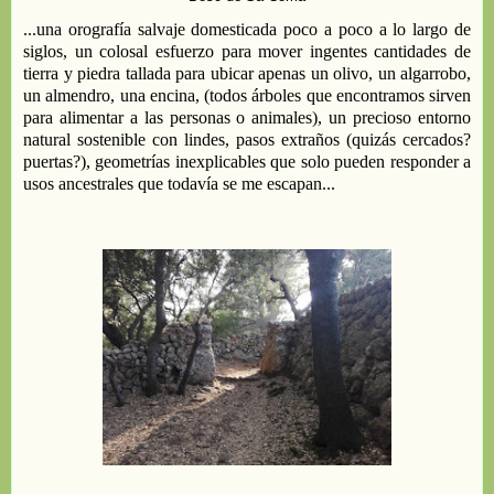
...una orografía salvaje domesticada
poco a poco
a lo largo de
siglos
,
un colosal
esfuerzo
para mover
ingentes
cantidades de
tierra y piedra tallada
para ubicar
apenas
un olivo, un algarrobo,
un almendro,
una encina,
(todos árboles
que encontramos
sirven
para alimentar a
las personas o
animales)
, u
n precioso
entorno
natural
sostenible con
lindes, p
asos
extraños
(
quizás cercados?
puertas?
),
geometrías inexplicables
que
solo pueden responder a
usos
ancestrales
que todavía
se me escapan
...