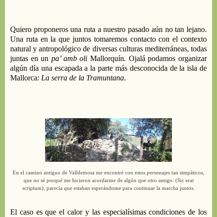
Q
uiero proponeros una ruta a nuestro pasado aún no tan lejano.
Una ruta en la que juntos tomaremos contacto con el contexto
natural y antropológico de diversas culturas mediterráneas, todas
juntas en
un
pa
’
amb
oli
Mallorquín
.
Ojalá podamos organizar
algún día una escapada a
la
parte más desconocida de la isla de
Mallorca:
La
serra
de la
Tramuntana
.
En el c
amino antiguo de
Valldemosa
me
encontré con estos personajes tan simpáticos,
que no sé
porqué
me hicieron acordarme de algún que otro amigo
. (
Sic
erat
scriptum)
, p
arecía que estaban esperándome para
continuar
la marcha
juntos
.
E
l
caso es que el
calor y las
especialísimas
condiciones de los