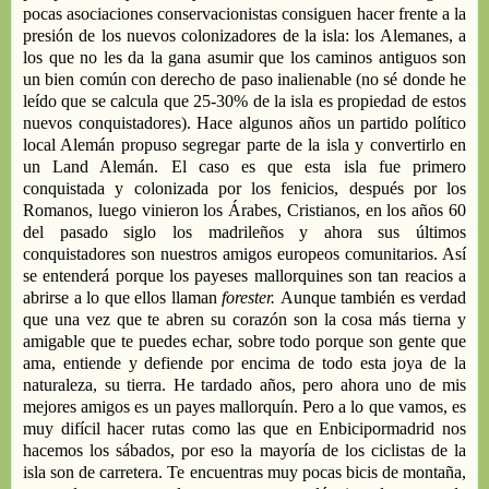
pocas asociaciones conservacionistas
consiguen
hace
r
frente a la
presión de los nuevos colonizadores
de la isla: los Alemanes,
a
los
que no les da la gana asumir que los caminos antiguos son
un
bie
n
com
ún
con derecho de paso
inalienable
(
n
o sé
donde
he
leído
que se calcula que 25-30% de la isla
es propiedad
de
estos
nuevos conquistadores
). H
ace algunos años un partid
o político
local
Alemán
propuso
segregar parte de la isla y convertirlo en
un
Land
Alemán
. El caso es que
esta isla
fue
p
rimero
conquistada y colonizada por
los fenicios, después
por
los
Romanos,
luego vinieron los
Á
rabes
, Cristianos, en los
años
60
del pasado siglo
los madrileños
y ahora su
s
últimos
conquistadores son
nuestros amigos
europeos
comunitarios
. Así
se entenderá porque los payeses
mallorquines
son tan reacios a
abrirse a
lo que ellos llaman
forester
.
A
u
nque
también es verdad
que
una vez que te abren su corazón
son la cosa m
ás tierna y
amigable
que te puedes echar, sobre todo
porque son
gente que
ama, entiende y defiende por encima de todo esta joya de la
naturaleza
, su tierra
. H
e tardado años, pero ahora
uno
de mis
mejores amigos
es un
payes
mallorqu
ín
.
Pero a lo que vamos,
es
muy difícil hacer rutas como las que
en
E
nbicipormadrid
nos
hacemos
los sábados,
por eso
l
a mayoría de los ciclista
s de la
isla
son de
carretera
.
Te encuen
tr
as muy poca
s
bicis
de montaña
,