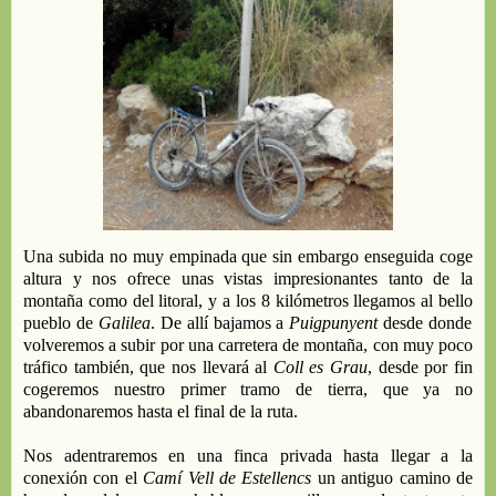
Una subida no muy empinada que sin embargo enseguida
coge
altura y
nos ofrece unas vis
t
as impresionantes
tanto de la
montaña como del litoral,
y a los 8 kilómetros llegamos al
bello
pueblo de
Galilea
. De allí bajamos a
Puigpunyent
desde donde
volveremos a
subir por
una carretera de montaña
,
con muy poco
tráfico
también,
que nos llevará al
Coll es Grau
, desde por fin
cogeremos
nuestro primer tramo de
tierr
a,
que
ya
no
abandonaremos
hasta
el final de
la ruta
.
Nos adentraremos en
una finca privada
hasta llegar a
la
conexión con el
Camí Vell de
Estellencs
un antiguo camino de