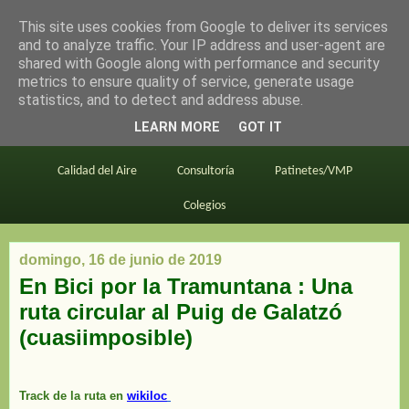
This site uses cookies from Google to deliver its services
en bici por madrid
and to analyze traffic. Your IP address and user-agent are
shared with Google along with performance and security
metrics to ensure quality of service, generate usage
statistics, and to detect and address abuse.
Este blog
BiciMAD
Primeros consejos
LEARN MORE
GOT IT
En bici al trabajo
Planos
Divulgación
Calidad del Aire
Consultoría
Patinetes/VMP
Colegios
domingo, 16 de junio de 2019
En Bici por la Tramuntana : Una
ruta circular al Puig de Galatzó
(cuasiimposible)
Track de la ruta en
wikiloc