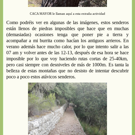
CACA
MAYO
R
le llaman aquí a
esta extraña actividad
Como podréis ver en algunas de las imágenes
,
estos senderos
están llenos de piedras imposibles que hace que en muchas
(demasiadas) ocasiones tenga que poner pie a tierra y
acompañar a mi burrita como
hacían
los antiguos arrieros.
En
verano además hace mucho calor, por lo que i
ntento salir a las
07 am y volver antes de las 12-13, después
de esa hora se hace
imposible
por lo que
voy haciendo rutas cortas de 25-40km,
pero casi siempre con desniveles de más de 1000m.
E
s tanta la
belleza de estas montañas que no desisto de intentar descubrir
poco a poco estos atávicos
senderos
.