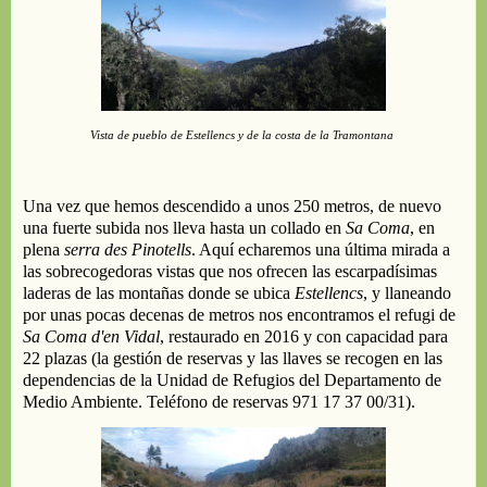
Vista de
pueblo de Estellencs y de la costa de la Tramontana
Una vez
que hemos
descendido a unos 250 metros, d
e nuevo
u
na fuerte subida nos lleva hasta
un collado en
Sa Coma
,
en
plena
serra de
s
Pinotells
. A
quí
echaremos una última mirada a
las sobrecogedoras vistas
que nos ofrecen las escarpadísimas
laderas de
las montañas donde se ubica
Estellencs
, y llaneando
por unas pocas decenas de metros nos
encontramos
el
refugi
de
Sa Coma d'en Vidal
,
restaurado en 2016
y
con
capacidad
para
22 plazas
(la gestión de reservas y
las llaves
se recogen
en las
dependencias de la Unidad de Refugios del Departamento de
Medio Ambiente
. T
eléfono
de reservas
971 17 37 00/31
)
.