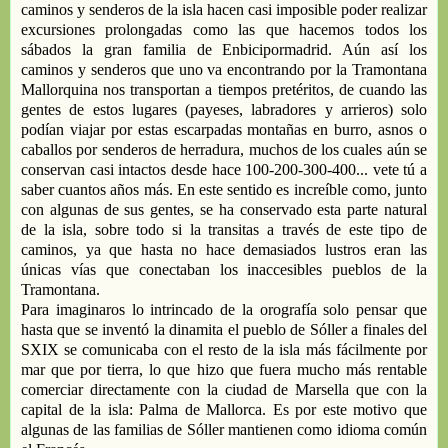
caminos
y senderos de
la isla hacen casi imposible poder realizar
excursiones prolongadas
como las que hacemos todos los
sábados la
gran
familia de
Enbicipormadrid
.
Aún
así los
caminos y senderos que uno va encontrando por la Tramontana
Mallorquina
nos
transportan a tiempos pretéritos, de cuando la
s
gentes de estos
lugar
es (
payeses,
labradores
y arrieros)
solo
podían viajar
por estas
escarpadas
montañas en burro
, asnos
o
caba
llos
por senderos
de herradura, muchos de los cuales
aún se
conservan
casi
intactos
desde
hace
100-200-300
-400
... ve
te
tú a
saber
cuantos
años
más
.
En este sentido es increíble
como
, junto
con
algunas de
sus gentes, se ha conservado esta parte
natural
de la isla, sobre todo si la transitas a través de este tipo de
caminos, ya que hasta no hace demasiados lustros eran las
únicas vías que conectaban los
inaccesibles
pueblos de la
Tramontana.
P
ara
imaginaros
lo intrincado de la orografía
solo pensar
que
hasta que se inventó la dinamita el pueblo de Sóller
a finales del
SXIX
se comunicaba con e
l resto de la isla más
fácilmente
por
mar
que
por tierra
, lo que hizo
que f
u
era
mucho más rentable
comerciar dire
ctamente con
la ciudad de
Marsella
que con
la
capital de la isla
:
Palma de Mallorca
. Es p
or este motivo
que
algunas
de
las
familias
de Sóller
mantienen
como idioma común