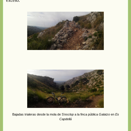
exceso
.
Bajadas trialeras desde la mola de S’
e
s
c
lop
a la finca pública
Galatzo
en
Es
Capdellá