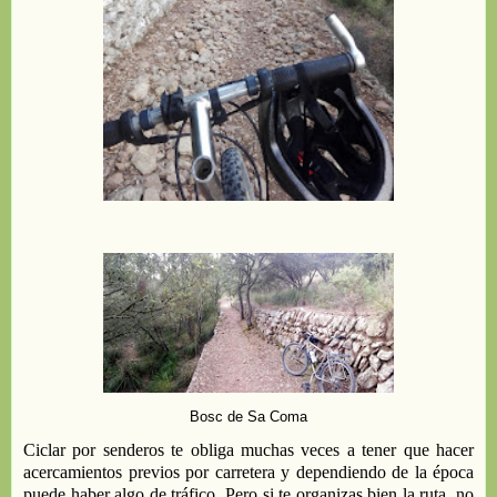
Bosc de Sa Coma
Ciclar por senderos te obliga muchas veces a tener que hacer
acercamientos
previ
os
por
carretera
y dependiendo de la época
puede haber
algo de
tráfico. Pero si te organizas bien la ruta
,
no