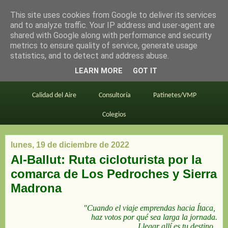
This site uses cookies from Google to deliver its services
en bici por madrid
and to analyze traffic. Your IP address and user-agent are
shared with Google along with performance and security
metrics to ensure quality of service, generate usage
statistics, and to detect and address abuse.
Este blog
BiciMAD
Primeros consejos
LEARN MORE
GOT IT
En bici al trabajo
Planos
Divulgación
Calidad del Aire
Consultoría
Patinetes/VMP
Colegios
lunes, 19 de diciembre de 2022
Al-Ballut: Ruta cicloturista por la
comarca de Los Pedroches y Sierra
Madrona
"Cuando el viaje emprendas hacia Ítaca,
haz votos por qué sea larga la jornada.
Llegar allí es tu destino.