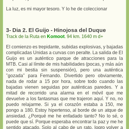
La luz, es mi mayor tesoro. Y lo he de coleccionar
3- Dia 2. El Guijo - Hinojosa del Duque
Track de la Ruta en
Komoot
. 94 km. 1640 m d+
El comienzo es trepidante, subidas explosivas, y bajadas
complicadas Unidas a curvas con peralte. La salida de El
Guijo es un auténtico parque de atracciones para la
MTB. Casi al límite de mis habilidades (pocas, y más aún
con mi bestia sin suspensión), pero una auténtica
"gozada" para Fernando. Divertido pero obviamente,
nada de rodar a 15 por hora, sobre todo cuando las
bajadas vienen seguidas por auténticas paredes. Y a
mitad de recorrido una alarma en el móvil que me
devuelve a los fantasmas que me trajeron aquí. Y no, no
puedo relajarme. Si ya el corazón estaba a 150, me
pongo a 180. Estoy hipertenso, al borde de un atque de
ansiedad. ¿Porqué me he enfadado tanto? No lo sé, o
puede que sí. Porque esperaba encontrar la paz y me he
sentido atacado. Solo al cabo de un rato, logro volver a