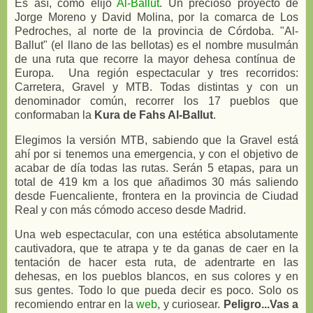
Es así, como elijo
Al-Ballut
. Un precioso proyecto de
Jorge Moreno y David Molina, por la comarca de Los
Pedroches, al norte de la provincia de Córdoba. "Al-
Ballut" (el llano de las bellotas) es el nombre musulmán
de una ruta que recorre la mayor dehesa contínua de
Europa. Una región espectacular y tres recorridos:
Carretera, Gravel y MTB. Todas distintas y con un
denominador común, recorrer los 17 pueblos que
conformaban la
Kura de Fahs Al-Ballut
.
Elegimos la versión MTB, sabiendo que la Gravel está
ahí por si tenemos una emergencia, y con el objetivo de
acabar de día todas las rutas. Serán 5 etapas, para un
total de 419 km a los que añadimos 30 más saliendo
desde Fuencaliente, frontera en la provincia de Ciudad
Real y con más cómodo acceso desde Madrid.
Una web espectacular, con una estética absolutamente
cautivadora, que te atrapa y te da ganas de caer en la
tentación de hacer esta ruta, de adentrarte en las
dehesas, en los pueblos blancos, en sus colores y en
sus gentes. Todo lo que pueda decir es poco. Solo os
recomiendo entrar en la
web
, y curiosear.
Peligro...Vas a